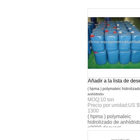
suspensión de la ro
Añadir a la lista de de
( hpma ) polymaleic hidrolizad
anhídrido
MOQ:
10
ton
Precio por unidad:
US $
1300
( hpma ) polymaleic
hidrolizado de anhídrid
p9000 dequest.