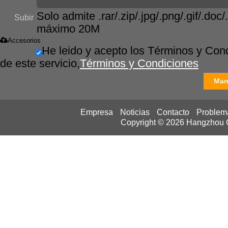
Solo admite .rar/.zip/.jpg/.png/.gif/.doc/.
Subir
máximo 20M
Accesorios
He leido y acepto los Términos y Con
de este servicio,
Términos y Condiciones
Man
Empresa
Noticias
Contacto
Problem
Copyright © 2026
Hangzhou Ca