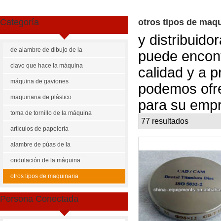
Categoría
otros tipos de maqu
y distribuido
de alambre de dibujo de la
puede encont
máquina
clavo que hace la máquina
calidad y a 
máquina de gaviones
podemos ofr
maquinaria de plástico
para su emp
toma de tornillo de la máquina
77 resultados
li
ate
artículos de papelería
maquinaria
alambre de púas de la
máquina
ondulación de la máquina
otros tipos de maquinaria
Persona Conectada