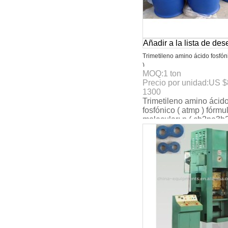
Añadir a la lista de de
Trimetileno amino ácido fosfón
)
MOQ:
1
ton
Precio por unidad:
US $
1300
Trimetileno amino ácid
fosfónico ( atmp ) fórmu
molecular: n ( ch2po3h2
molecularweight: 299.0