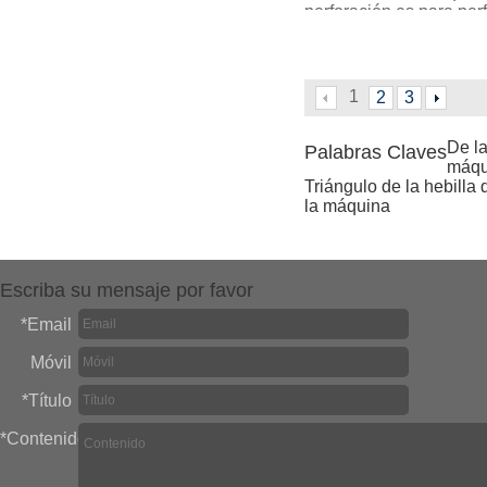
perforación es para perf
placa de la cadena, es 
máquina de la
1
2
3
De l
Palabras Claves
máqu
Triángulo de la hebilla
la máquina
Escriba su mensaje por favor
*
Email
Móvil
*
Título
*
Contenido