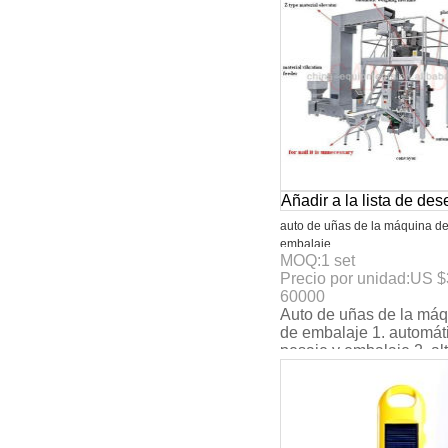
Añadir a la lista de de
auto de uñas de la máquina d
embalaje
MOQ:
1
set
Precio por unidad:
US $
60000
Auto de uñas de la má
de embalaje 1. automát
pesaje y embalaje 2. al
grado de precisión 3. el
certificado del ce e