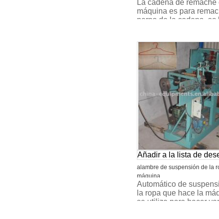
La cadena de remache 
máquina es para rema
perno de la cadena, es 
máquina de la cadena 
hace la línea de produc
Añadir a la lista de de
alambre de suspensión de la r
máquina
Automático de suspens
la ropa que hace la má
se utiliza para hacer va
alambre galvanizado