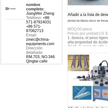
nombre
completo:
JiangWei Zheng
Añadir a la lista de de
Teléfono:
+86
dental de titanio disco de fres
571-87924031
+86 571-
MOQ:
50
piece
87062713
Precio por unidad:
US $
Email:
1. dureza, el peso ligero
zmec@china-
alta propiedad de ácido
equipments.com
álcali, 3. oso& de alta y
Dirección
temperatura, etc.
detallada:
RM.703, NO.346
Qingtai calle