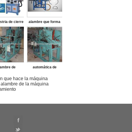
stria de cierre
alambre que forma
a correa que
la máquina
 la máquina
lambre de
automática de
ensión de la
alambre de
n que hace la máquina
 alambre de la máquina
de la máquina
suspensión de la
amiento
ropa que hace la
máquina