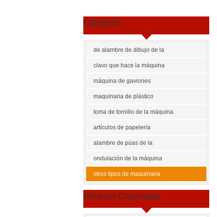
Categoría
de alambre de dibujo de la
máquina
clavo que hace la máquina
máquina de gaviones
maquinaria de plástico
toma de tornillo de la máquina
artículos de papelería
maquinaria
alambre de púas de la
máquina
ondulación de la máquina
otros tipos de maquinaria
Persona Conectada