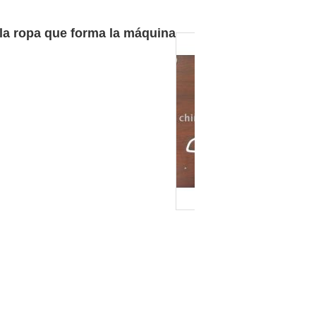
la ropa que forma la máquina
Share
Facebook
Pinterest
Mastodon
WhatsApp
X
otros tipos de maquinaria
CANDID
completo automático de alambre de
suspensión de la