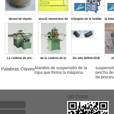
dental de titanio
mosi2 elementos de
triángulo de la hebilla
la indu
disco de fresado
calefacción
que hace la máquina
de l
hace
La cadena de pre -
de la cadena de la
De alta definición&
a
estiramiento de la
máquina de
de alta resolución de
susp
Alambre de suspensión de la
suspensió
Palabras Claves
ropa que forma la máquina
percha de
máquina
remachado
cámara
ropa 
de proces
termográfica
QR CODE