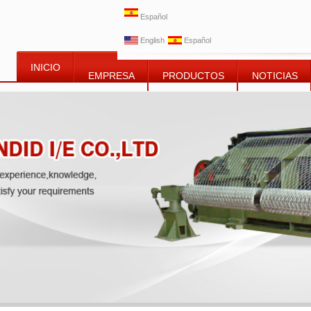
Español
English
Español
INICIO
EMPRESA
PRODUCTOS
NOTICIAS