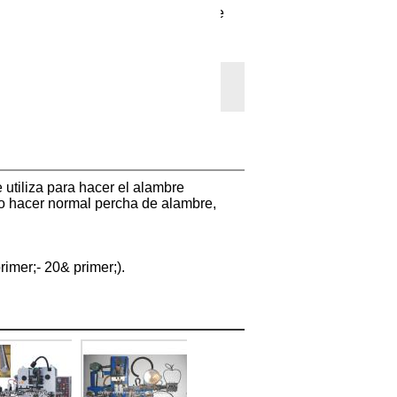
Completo automático de alambre de
suspensión de la ropa que forma la
máquina.
Añadir a la lista de deseos
ora
utiliza para hacer el alambre
 o hacer normal percha de alambre,
imer;- 20& primer;).