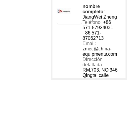
nombre
completo:
JiangWei Zheng
Teléfono:
+86
571-87924031
+86 571-
87062713
Email:
zmec@china-
equipments.com
Dirección
detallada:
RM.703, NO.346
Qingtai calle