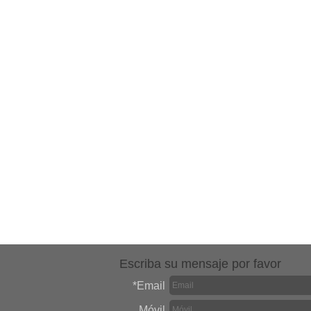
Escriba su mensaje por favor
*
Email
Móvil