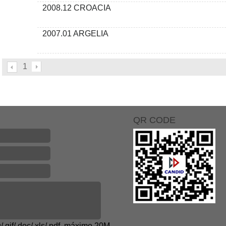
2008.12 CROACIA
2007.01 ARGELIA
1
QR CODE
g/.gif/.doc/.xls/.pdf, máximo 20M