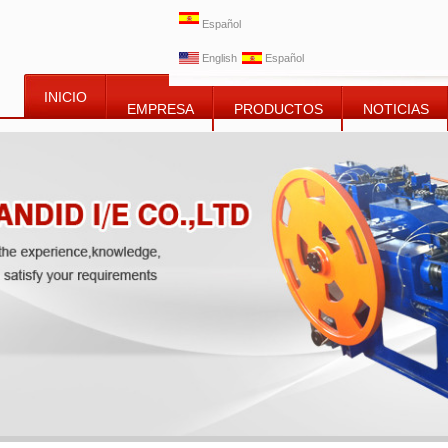
Español
English
Español
INICIO
EMPRESA
PRODUCTOS
NOTICIAS