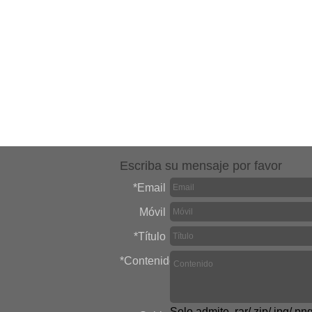
Escriba su mensaje por favor
*
Email
Móvil
*
Título
*
Contenido
Solo admite .rar/.zip/.jpg/.pn