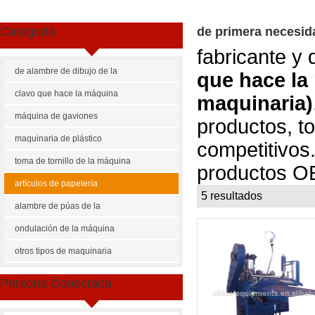
Categoría
de primera necesid
fabricante y 
de alambre de dibujo de la
que hace la 
máquina
clavo que hace la máquina
maquinaria)
máquina de gaviones
productos, to
maquinaria de plástico
competitivos
toma de tornillo de la máquina
productos O
artículos de papelería
5 resultados
li
ate
maquinaria
alambre de púas de la
máquina
ondulación de la máquina
otros tipos de maquinaria
Persona Conectada