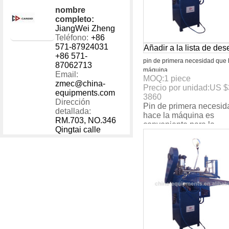
nombre
completo:
JiangWei Zheng
Teléfono:
+86
571-87924031
Añadir a la lista de de
+86 571-
pin de primera necesidad que 
87062713
máquina
Email:
MOQ:
1
piece
zmec@china-
Precio por unidad:
US $
equipments.com
3860
Dirección
Pin de primera necesid
detallada:
hace la máquina es
RM.703, NO.346
conveniente para la
Qingtai calle
fabricación de tipos de
con galvanizado alamb