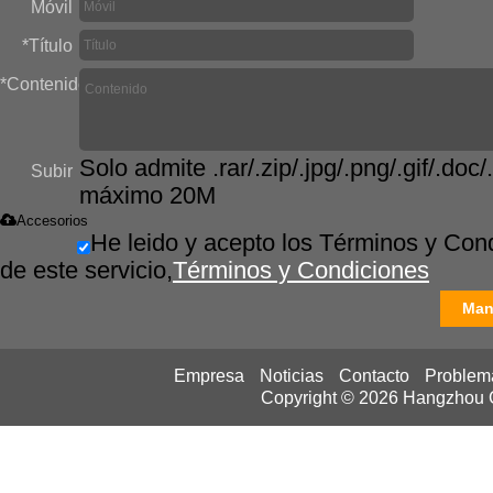
Móvil
*
Título
*
Contenido
Solo admite .rar/.zip/.jpg/.png/.gif/.doc/.
Subir
máximo 20M
Accesorios
He leido y acepto los Términos y Con
de este servicio,
Términos y Condiciones
Man
Empresa
Noticias
Contacto
Problem
Copyright © 2026
Hangzhou Ca