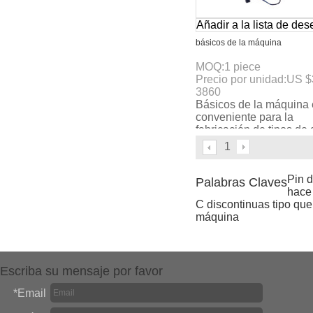
Añadir a la lista de de
básicos de la máquina
MOQ:
1
piece
Precio por unidad:
US $
3860
Básicos de la máquina 
conveniente para la
fabricación de tipos de
con galvanizado alamb
1
redondo de hierro com
Pin 
Palabras Claves
hace
C discontinuas tipo que
máquina
Escriba su mensaje por favor
*
Email