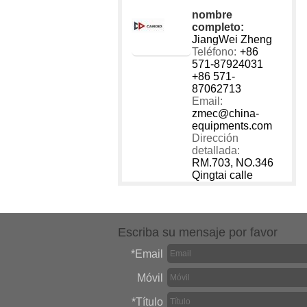
nombre
completo:
JiangWei Zheng
Teléfono:
+86
571-87924031
+86 571-
87062713
Email:
zmec@china-
equipments.com
Dirección
detallada:
RM.703, NO.346
Qingtai calle
Escriba su mensaje por favor
*
Email
Móvil
*
Título