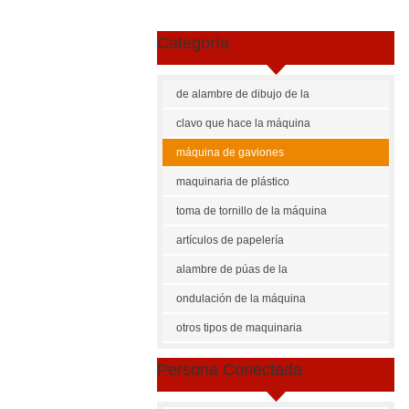
Categoría
de alambre de dibujo de la
escaparate
máquina
clavo que hace la máquina
máquina de gaviones
maquinaria de plástico
toma de tornillo de la máquina
artículos de papelería
maquinaria
alambre de púas de la
máquina
ondulación de la máquina
otros tipos de maquinaria
Persona Conectada