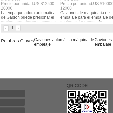
Precio por unidad:
US $
12500-
Precio por unidad:
US $
10000
20000
12000
La empaquetadora automática
Gaviones de maquinaria de
de Gabion puede presionar el
embalaje para el embalaje d
gabion para ahorrar el espacio
gaviones. La prensa de
1.we tiene exportación a Rusia
gaviones a samller cbm.
1
Etiopía
Gaviones automática máquina de
Gaviones 
Palabras Claves
embalaje
embalaje
QR CODE