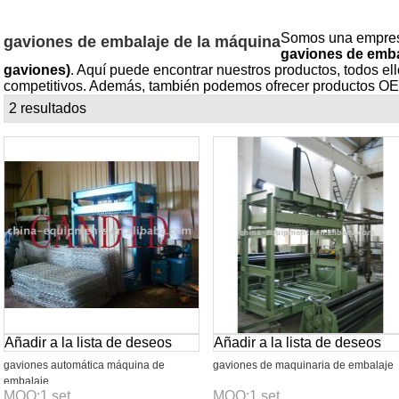
Somos una empresa
gaviones de embalaje de la máquina
gaviones de emba
gaviones)
. Aquí puede encontrar nuestros productos, todos ell
competitivos. Además, también podemos ofrecer productos OE
2 resultados
lista
Añadir a la lista de deseos
Añadir a la lista de deseos
gaviones automática máquina de
gaviones de maquinaria de embalaje
embalaje
MOQ:
1
set
MOQ:
1
set