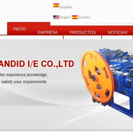
Español
English
Español
INICIO
EMPRESA
PRODUCTOS
NOTICIAS