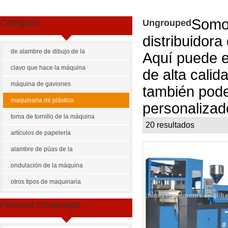
Somos
Categoría
Ungrouped
distribuidora
de alambre de dibujo de la
Aquí puede e
máquina
clavo que hace la máquina
de alta cali
máquina de gaviones
también pod
maquinaria de plástico
personalizad
toma de tornillo de la máquina
20 resultados
li
ate
artículos de papelería
maquinaria
alambre de púas de la
máquina
ondulación de la máquina
otros tipos de maquinaria
Persona Conectada