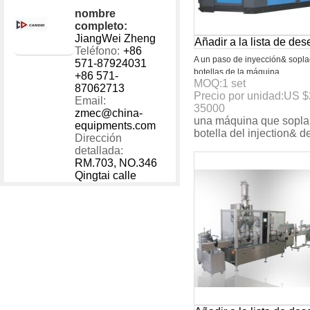
nombre
completo:
JiangWei Zheng
Añadir a la lista de de
Teléfono:
+86
A un paso de inyección& sopla
571-87924031
botellas de la máquina
+86 571-
MOQ:
1
set
87062713
Precio por unidad:
US $
Email:
35000
zmec@china-
una máquina que sopla 
equipments.com
botella del injection& d
Dirección
detallada:
RM.703, NO.346
Qingtai calle