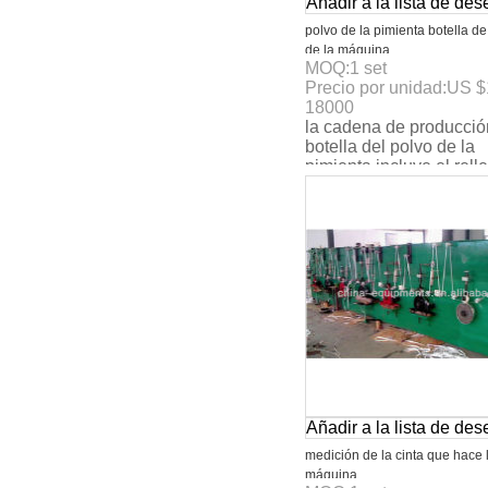
Añadir a la lista de de
polvo de la pimienta botella de
de la máquina
MOQ:
1
set
Precio por unidad:
US $
18000
la cadena de producció
botella del polvo de la
pimienta incluye el rell
automático, capsulando
aislamiento, etiqueta
Añadir a la lista de de
medición de la cinta que hace 
máquina