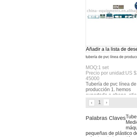
Añadir a la lista de de
tubería de pvc línea de produc
MOQ:
1
set
Precio por unidad:
US $
45000
Tubería de pvc línea de
producción 1. hemos
exportado a ghana, etio
rusia etc 2. de alta cali
1
Tube
Palabras Claves
Medic
máqu
pequeñas de plástico d