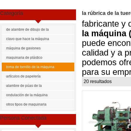
Categoría
la rúbrica de la tu
fabricante y 
de alambre de dibujo de la
la máquina (
máquina
clavo que hace la máquina
puede encont
máquina de gaviones
calidad y a 
maquinaria de plástico
podemos ofr
toma de tornillo de la máquina
para su emp
artículos de papelería
20 resultados
li
ate
maquinaria
alambre de púas de la
máquina
ondulación de la máquina
otros tipos de maquinaria
Persona Conectada