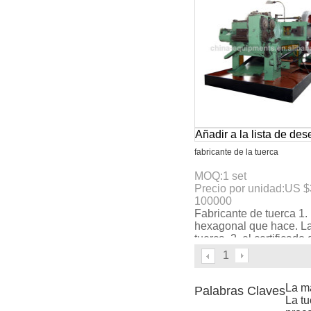
Añadir a la lista de de
fabricante de la tuerca
MOQ:
1
set
Precio por unidad:
US $
100000
Fabricante de tuerca 1.
hexagonal que hace. L
tuerca. 2. el certificado 
3. max. La velocidad:
1
160pcs/min. 4. 4- estaci
La m
Palabras Claves
La t