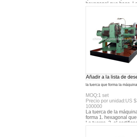
hexagonal que hace. L
tuerca. 2. el certificado 
3. max. La velo
Añadir a la lista de de
la tuerca que forma la máquin
MOQ:
1
set
Precio por unidad:
US $
100000
La tuerca de la máquin
forma 1. hexagonal que
La tuerca. 2. el certific
ce. 3. max. La velocidad
160pcs/min.