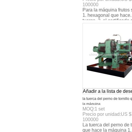
100000
Para la máquina frutos
1. hexagonal que hace.
tuerca. 2. el certificado 
3. max. La velocidad:
160pcs/min. 4. 4
Añadir a la lista de de
la tuerca del perno de tornillo
la máquina
MOQ:
1
set
Precio por unidad:
US $
100000
La tuerca del perno de t
que hace la máquina 1.