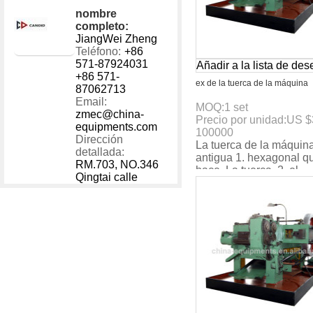
nombre
completo:
JiangWei Zheng
Teléfono:
+86
571-87924031
Añadir a la lista de de
+86 571-
ex de la tuerca de la máquina
87062713
Email:
MOQ:
1
set
zmec@china-
Precio por unidad:
US $
equipments.com
100000
Dirección
La tuerca de la máquin
detallada:
antigua 1. hexagonal q
RM.703, NO.346
hace. La tuerca. 2. el
Qingtai calle
certificado del ce. 3. ma
velocidad: 160pcs/min.