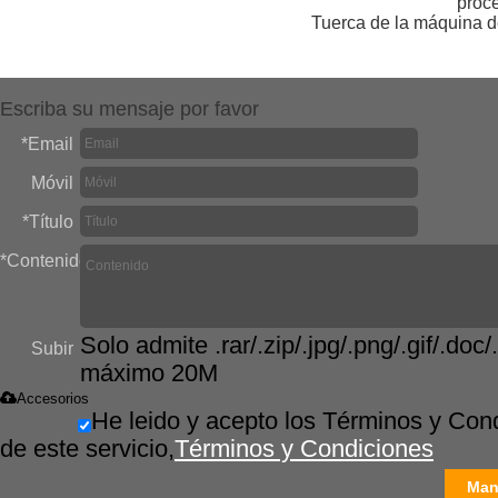
proc
Tuerca de la máquina d
Escriba su mensaje por favor
*
Email
Móvil
*
Título
*
Contenido
Solo admite .rar/.zip/.jpg/.png/.gif/.doc/.
Subir
máximo 20M
Accesorios
He leido y acepto los Términos y Con
de este servicio,
Términos y Condiciones
Man