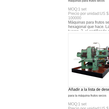
máquinas para frutos secos
MOQ:
1
set
Precio por unidad:
US $
100000
Máquinas para frutos s
hexagonal que hace. L
tuerca. 2. el certificado 
3. max. La velocidad:
160pcs/min. 4. 4-
Añadir a la lista de de
para la máquina frutos secos
MOQ:
1
set
Precio por unidad:
US $