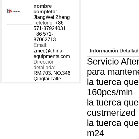
1 - 40000
US $
100
nombre
40001 - 999999
US $
300
completo:
JiangWei Zheng
Teléfono:
+86
571-87924031
+86 571-
87062713
Email:
zmec@china-
Información Detalla
equipments.com
Servicio Afte
Dirección
detallada:
para mantene
RM.703, NO.346
Qingtai calle
la tuerca qu
160pcs/min
la tuerca qu
custmerized
la tuerca qu
m24