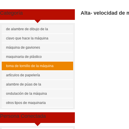
Categoría
Alta- velocidad de 
de alambre de dibujo de la
máquina
clavo que hace la máquina
máquina de gaviones
maquinaria de plástico
toma de tornillo de la máquina
artículos de papelería
maquinaria
alambre de púas de la
máquina
ondulación de la máquina
Share
Facebook
Pinterest
Mastodon
WhatsApp
X
otros tipos de maquinaria
US $
3000-100000
Persona Conectada
la serie z41
Cantidad de Pedido
Precio p