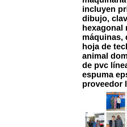
incluyen p
dibujo, cla
hexagonal 
máquinas, 
hoja de tec
animal dom
de pvc lín
espuma eps
proveedor l