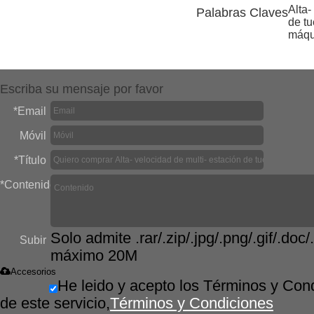
de fabricación de la
Alta-
Palabras Claves
de tu
máquina
máqu
Escriba su mensaje por favor
*
Email
Móvil
*
Título
*
Contenido
Solo admite .rar/.zip/.jpg/.png/.gif/.doc/.
Subir
máximo 20M
Accesorios
He leido y acepto los Términos y Con
de este servicio,
Términos y Condiciones