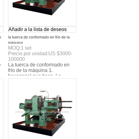
Añadir a la lista de deseos
e
la tuerca de conformado en frío de la
máquina
MOQ:
1
set
Precio por unidad:
US $
3000-
100000
o
La tuerca de conformado en
frío de la máquina 1.
hexagonal que hace. La
.
tuerca. 2. el certificado del ce.
3. max. La velocidad: