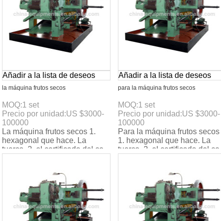
Añadir a la lista de deseos
Añadir a la lista de deseos
la máquina frutos secos
para la máquina frutos secos
MOQ:
1
set
MOQ:
1
set
Precio por unidad:
US $
3000-
Precio por unidad:
US $
3000-
100000
100000
La máquina frutos secos 1.
Para la máquina frutos secos
hexagonal que hace. La
1. hexagonal que hace. La
tuerca. 2. el certificado del ce.
tuerca. 2. el certificado del ce
3. max. La velocidad:
3. max. La velocidad:
160pcs/min. 4. 4- est
160pcs/min. 4. 4