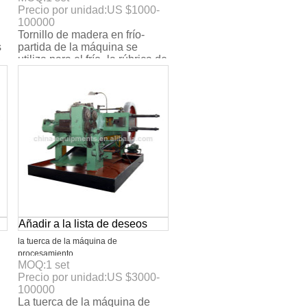
Precio por unidad:
US $
1000-
100000
Tornillo de madera en frío-
s
partida de la máquina se
utiliza para el frío- la rúbrica de
ca
tornillo, pernos y remaches
para forma
Añadir a la lista de deseos
la tuerca de la máquina de
procesamiento
MOQ:
1
set
Precio por unidad:
US $
3000-
100000
La tuerca de la máquina de