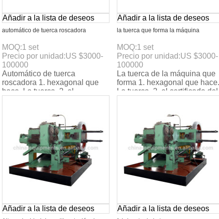
Añadir a la lista de deseos
Añadir a la lista de deseos
automático de tuerca roscadora
la tuerca que forma la máquina
MOQ:
1
set
MOQ:
1
set
Precio por unidad:
US $
3000-
Precio por unidad:
US $
3000-
100000
100000
Automático de tuerca
La tuerca de la máquina que
roscadora 1. hexagonal que
forma 1. hexagonal que hace
hace. La tuerca. 2. el
La tuerca. 2. el certificado del
certificado del ce. 3. max. La
ce. 3. max. La velocidad:
velocidad: 160pcs/min. 4.
160pcs/min.
Añadir a la lista de deseos
Añadir a la lista de deseos