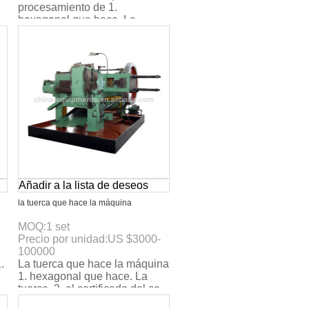
procesamiento de 1.
hexagonal que hace. La
tuerca. 2. el certificado del ce.
3. max. La velocidad: 1
Añadir a la lista de deseos
la tuerca que hace la máquina
MOQ:
1
set
Precio por unidad:
US $
3000-
100000
.
La tuerca que hace la máquina
1. hexagonal que hace. La
.
tuerca. 2. el certificado del ce.
3. max. La velocidad: