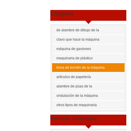
Categoría
de alambre de dibujo de la
escaparate
máquina
clavo que hace la máquina
máquina de gaviones
maquinaria de plástico
toma de tornillo de la máquina
artículos de papelería
maquinaria
alambre de púas de la
máquina
ondulación de la máquina
otros tipos de maquinaria
Persona Conectada