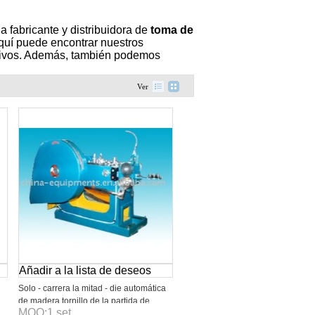
fabricante y distribuidora de
toma de
Aquí puede encontrar nuestros
titivos. Además, también podemos
Ver
Añadir a la lista de deseos
Solo - carrera la mitad - die automática
de madera tornillo de la partida de
MOQ:
1
set
maquinaria