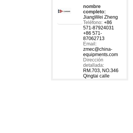
nombre
completo:
JiangWei Zheng
Teléfono:
+86
571-87924031
+86 571-
87062713
Email:
zmec@china-
equipments.com
Dirección
detallada:
RM.703, NO.346
Qingtai calle