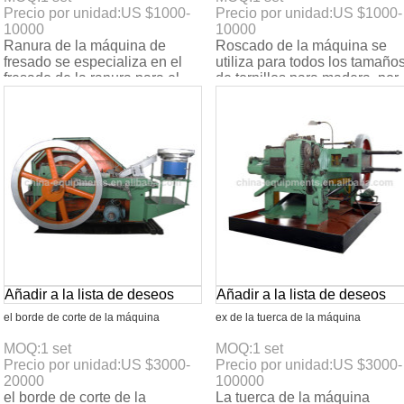
Precio por unidad:
US $
1000-
Precio por unidad:
US $
1000-
10000
10000
Ranura de la máquina de
Roscado de la máquina se
fresado se especializa en el
utiliza para todos los tamaño
fresado de la ranura para el
de tornillos para madera, por
tornillo, opera en todo el
medio de tornillo de la palan
proceso de materia
de maquin
Añadir a la lista de deseos
Añadir a la lista de deseos
el borde de corte de la máquina
ex de la tuerca de la máquina
MOQ:
1
set
MOQ:
1
set
Precio por unidad:
US $
3000-
Precio por unidad:
US $
3000-
20000
100000
el borde de corte de la
La tuerca de la máquina