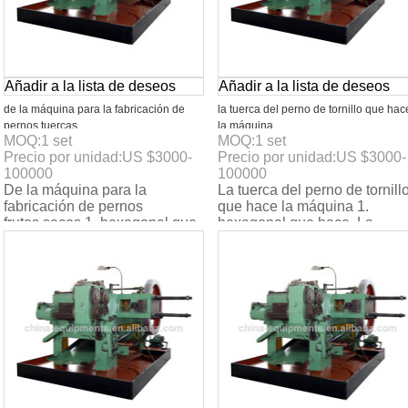
Añadir a la lista de deseos
Añadir a la lista de deseos
de la máquina para la fabricación de
la tuerca del perno de tornillo que hac
pernos tuercas
la máquina
MOQ:
1
set
MOQ:
1
set
Precio por unidad:
US $
3000-
Precio por unidad:
US $
3000-
100000
100000
De la máquina para la
La tuerca del perno de tornill
fabricación de pernos
que hace la máquina 1.
frutos secos 1. hexagonal que
hexagonal que hace. La
hace. La tuerca. 2. el
tuerca. 2. el certificado del ce
certificado del ce. 3. max. La
3. max. La velo