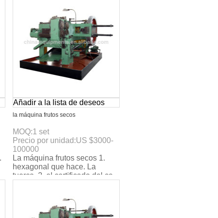
160pcs/min. 4.
Añadir a la lista de deseos
la máquina frutos secos
MOQ:
1
set
Precio por unidad:
US $
3000-
100000
.
La máquina frutos secos 1.
hexagonal que hace. La
.
tuerca. 2. el certificado del ce.
3. max. La velocidad:
160pcs/min. 4. 4- est