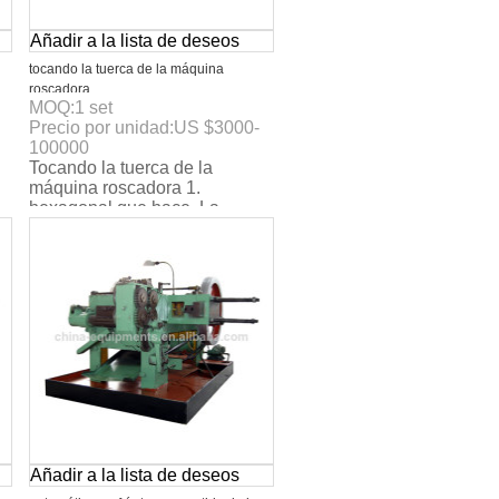
Añadir a la lista de deseos
tocando la tuerca de la máquina
roscadora
MOQ:
1
set
Precio por unidad:
US $
3000-
100000
Tocando la tuerca de la
.
máquina roscadora 1.
hexagonal que hace. La
tuerca. 2. el certificado del ce.
3. max. La velocidad: 160
Añadir a la lista de deseos