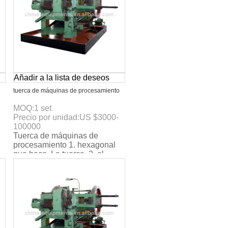
Añadir a la lista de deseos
tuerca de máquinas de procesamiento
MOQ:
1
set
Precio por unidad:
US $
3000-
100000
Tuerca de máquinas de
procesamiento 1. hexagonal
.
que hace. La tuerca. 2. el
certificado del ce. 3. max. La
velocidad: 160pcs/mi