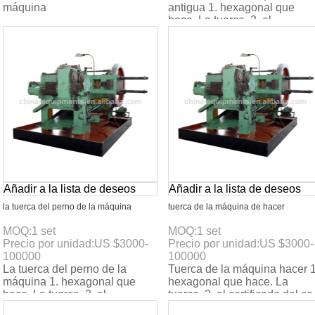
máquina
antigua 1. hexagonal que
hace. La tuerca. 2. el
certificado del ce. 3. max. La
velocidad: 160pcs/min. 4
Añadir a la lista de deseos
Añadir a la lista de deseos
la tuerca del perno de la máquina
tuerca de la máquina de hacer
MOQ:
1
set
MOQ:
1
set
Precio por unidad:
US $
3000-
Precio por unidad:
US $
3000-
100000
100000
La tuerca del perno de la
Tuerca de la máquina hacer 1
máquina 1. hexagonal que
hexagonal que hace. La
hace. La tuerca. 2. el
tuerca. 2. el certificado del ce
certificado del ce. 3. max. La
3. max. La velocidad: