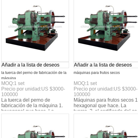
velocidad: 160pcs/min.
160pcs/min. 4. 4-
Añadir a la lista de deseos
Añadir a la lista de deseos
la tuerca del perno de fabricación de la
máquinas para frutos secos
máquina
MOQ:
1
set
MOQ:
1
set
Precio por unidad:
US $
3000-
Precio por unidad:
US $
3000-
100000
100000
La tuerca del perno de
Máquinas para frutos secos 1
fabricación de la máquina 1.
hexagonal que hace. La
hexagonal que hace. La
tuerca. 2. el certificado del ce
tuerca. 2. el certificado del ce.
3. max. La velocidad:
3. max. La velocid
160pcs/min. 4. 4-