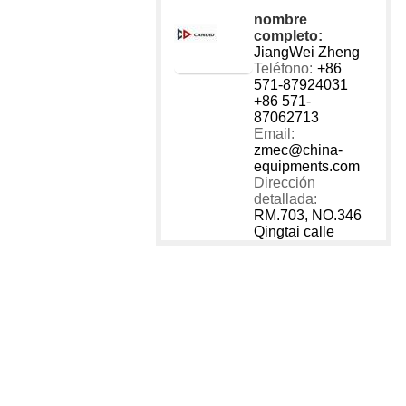
1 - 40
nombre
40001
completo:
JiangWei Zheng
Teléfono:
+86
571-87924031
+86 571-
87062713
Email:
zmec@china-
equipments.com
Dirección
detallada:
RM.703, NO.346
Qingtai calle