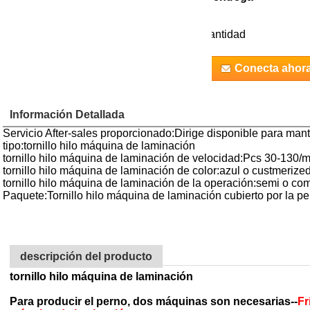
000
US $
20000.0
/set
60 día
 - 999999
US $
3000.0
/set
60 día
cantidad
Conecta ahor
Información Detallada
Servicio After-sales proporcionado:Dirige disponible para man
tipo:tornillo hilo máquina de laminación
tornillo hilo máquina de laminación de velocidad:Pcs 30-130/m
tornillo hilo máquina de laminación de color:azul o custmerize
tornillo hilo máquina de laminación de la operación:semi o c
Paquete:Tornillo hilo máquina de laminación cubierto por la pe
descripción del producto
tornillo hilo máquina de laminación
Para producir el perno, dos máquinas son necesarias--
Fr