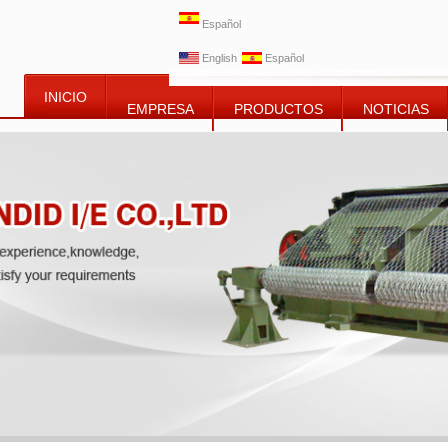
Español
English
Español
INICIO
EMPRESA
PRODUCTOS
NOTICIAS