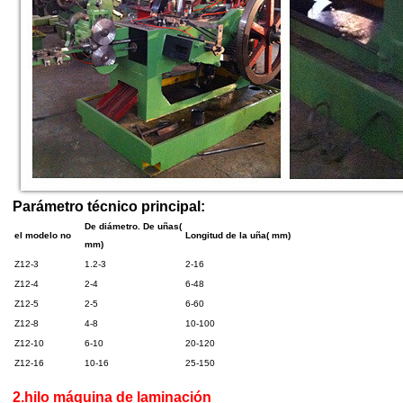
Parámetro técnico principal:
De diámetro. De uñas(
el modelo no
Longitud de la uña( mm)
mm)
Z12-3
1.2-3
2-16
Z12-4
2-4
6-48
Z12-5
2-5
6-60
Z12-8
4-8
10-100
Z12-10
6-10
20-120
Z12-16
10-16
25-150
2.
hilo máquina de laminación