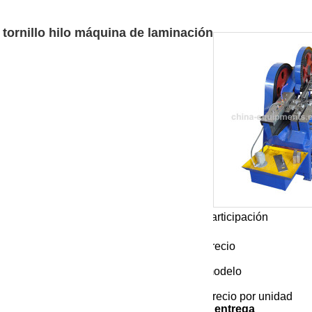
tornillo hilo máquina de laminación
participación
are
Facebook
Pinterest
Mastodon
WhatsApp
X
precio
000-20000
modelo
lo hilo máquina de laminación
Precio por unidad
dad de Pedido
Precio por unidad
plazo de entrega