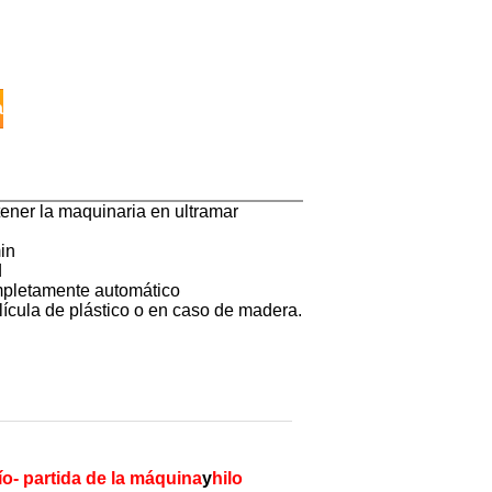
a
tener la maquinaria en ultramar
in
d
ompletamente automático
lícula de plástico o en caso de madera.
ío- partida de la máquina
y
hilo