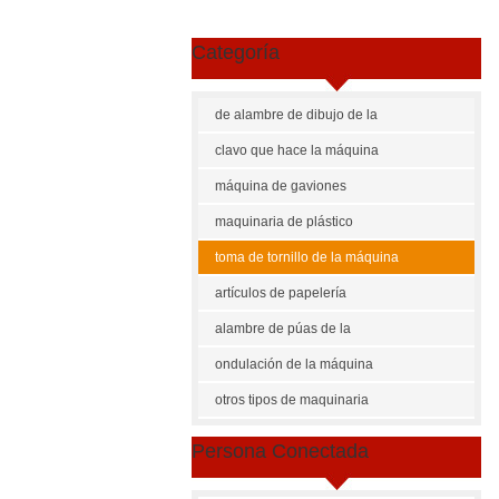
Categoría
de alambre de dibujo de la
máquina
clavo que hace la máquina
máquina de gaviones
maquinaria de plástico
toma de tornillo de la máquina
artículos de papelería
maquinaria
alambre de púas de la
máquina
ondulación de la máquina
Sh
otros tipos de maquinaria
US $
3
Persona Conectada
tornil
Canti