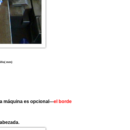
illo( mm)
a máquina es opcional---
el borde
cabezada.