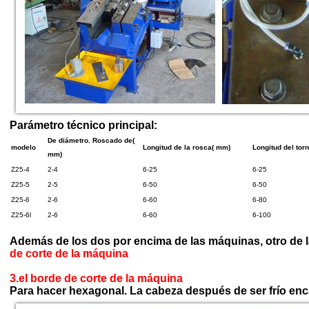
Parámetro técnico principal:
De diámetro. Roscado de(
modelo
Longitud de la rosca( mm)
Longitud del torn
mm)
Z25-4
2-4
6-25
6-25
Z25-5
2-5
6-50
6-50
Z25-6
2-6
6-60
6-80
Z25-6l
2-6
6-60
6-100
Además de los dos por encima de las máquinas, otro de l
de corte de la máquina
3.
el borde de corte de la máquina
Para hacer hexagonal. La cabeza después de ser frío en