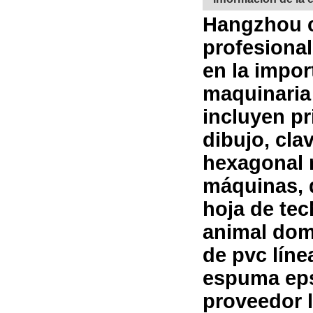
Hangzhou ca
profesional
en la impor
maquinaria
incluyen p
dibujo, cla
hexagonal 
máquinas, 
hoja de tec
animal dom
de pvc lín
espuma eps
proveedor l