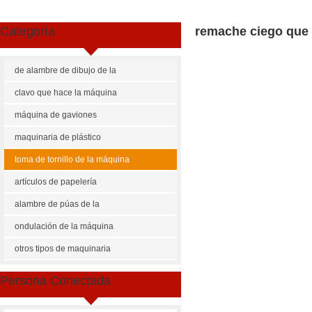
Categoría
remache ciego que 
de alambre de dibujo de la
máquina
clavo que hace la máquina
máquina de gaviones
maquinaria de plástico
toma de tornillo de la máquina
artículos de papelería
maquinaria
alambre de púas de la
máquina
ondulación de la máquina
Share
Facebook
Pinterest
Mastodon
WhatsApp
X
otros tipos de maquinaria
US $
3000-20000
Persona Conectada
remache ciego que hace la m
Cantidad de Pedido
Precio p