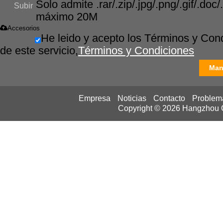
Solo admite .rar/.zip/.jpg/.png/.gif/.doc/.
Subir
máximo 20M
Accesorios
He leido y acepto los Términos y Con
de este servicio,
Términos y Condiciones
Man
Empresa
Noticias
Contacto
Problem
Copyright © 2026
Hangzhou Ca