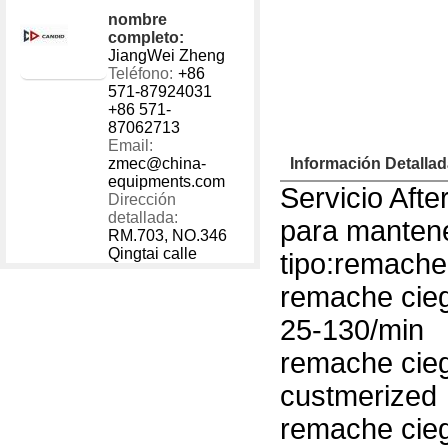
1 - 40000
US $
200
nombre
40001 - 999999
US $
300
completo:
JiangWei Zheng
Teléfono:
+86
571-87924031
+86 571-
87062713
Email:
zmec@china-
Información Detalla
equipments.com
Servicio Afte
Dirección
detallada:
para mantene
RM.703, NO.346
Qingtai calle
tipo:remache
remache cieg
25-130/min
remache cieg
custmerized
remache cieg