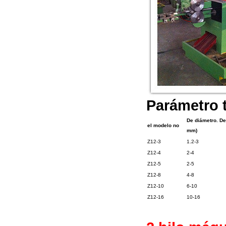
Parámetro t
De diámetro. De
el modelo no
mm)
Z12-3
1.2-3
Z12-4
2-4
Z12-5
2-5
Z12-8
4-8
Z12-10
6-10
Z12-16
10-16