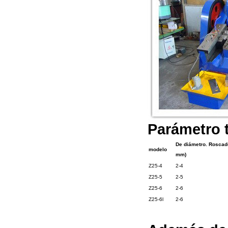
Parámetro t
De diámetro. Roscad
modelo
mm)
Z25-4
2-4
Z25-5
2-5
Z25-6
2-6
Z25-6l
2-6