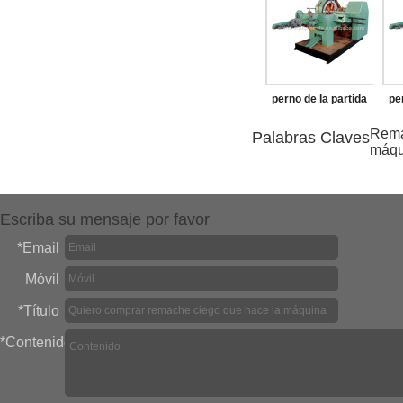
perno de la partida
pe
en frío de la máquina
en 
Rema
Palabras Claves
máqu
Escriba su mensaje por favor
*
Email
Móvil
*
Título
*
Contenido