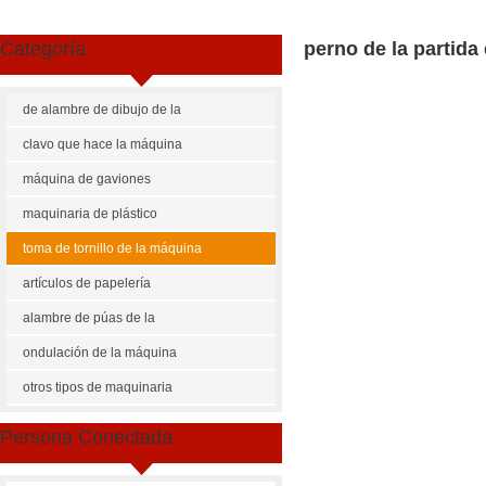
Categoría
perno de la partida
de alambre de dibujo de la
máquina
clavo que hace la máquina
máquina de gaviones
maquinaria de plástico
toma de tornillo de la máquina
artículos de papelería
maquinaria
alambre de púas de la
máquina
ondulación de la máquina
Share
Facebook
Pinterest
Mastodon
WhatsApp
X
otros tipos de maquinaria
US $
3000-20000
Persona Conectada
perno de la partida en frío de 
Cantidad de Pedido
Precio p