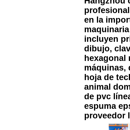
Hangzhou ca
profesional
en la impor
maquinaria
incluyen p
dibujo, cla
hexagonal 
máquinas, 
hoja de tec
animal dom
de pvc lín
espuma eps
proveedor l