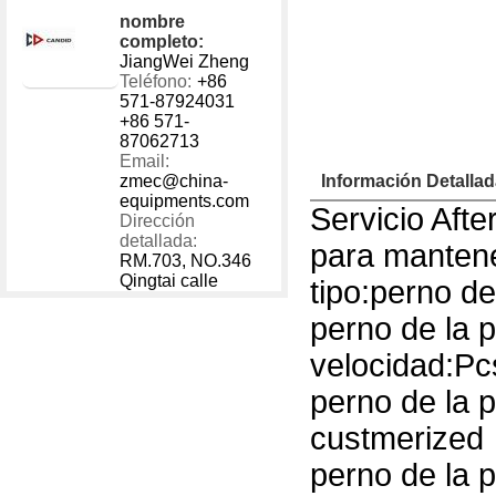
1 - 40000
US $
200
nombre
40001 - 999999
US $
300
completo:
JiangWei Zheng
Teléfono:
+86
571-87924031
+86 571-
87062713
Email:
zmec@china-
Información Detalla
equipments.com
Servicio Afte
Dirección
detallada:
para mantene
RM.703, NO.346
Qingtai calle
tipo:perno de
perno de la p
velocidad:Pc
perno de la p
custmerized
perno de la p