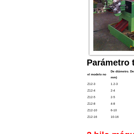
Parámetro t
De diámetro. De
el modelo no
mm)
Z12-3
1.2-3
Z12-4
2-4
Z12-5
2-5
Z12-8
4-8
Z12-10
6-10
Z12-16
10-16