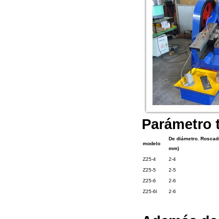
Parámetro t
De diámetro. Roscad
modelo
mm)
Z25-4
2-4
Z25-5
2-5
Z25-6
2-6
Z25-6l
2-6