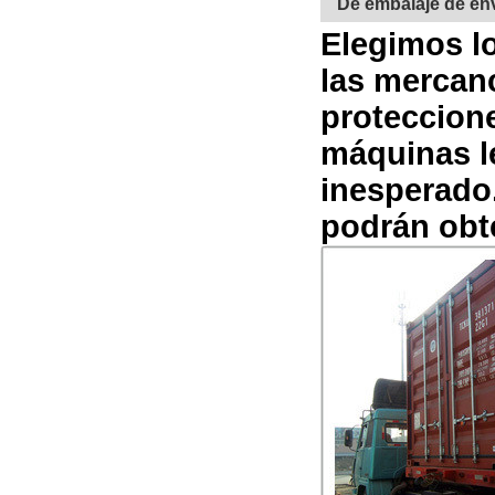
De embalaje de en
Elegimos lo
las mercanc
proteccion
máquinas le
inesperado
podrán obte