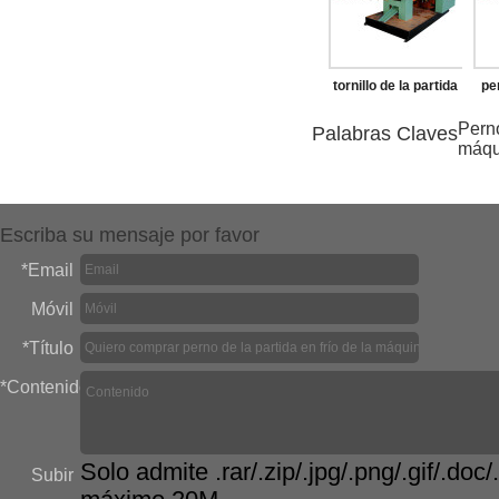
tornillo de la partida
pe
en frío de la máquina
en 
Perno
Palabras Claves
máqu
Escriba su mensaje por favor
*
Email
Móvil
*
Título
*
Contenido
Solo admite .rar/.zip/.jpg/.png/.gif/.doc/.
Subir