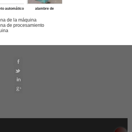
to automático
alambre de
alambre de
suspensión de la
ena de la máquina
ena de procesamiento
ensión de la
ropa de la máquina
uina
 que forma la
máquina