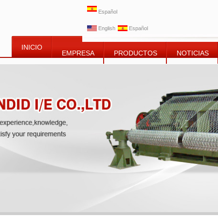
Español
English
Español
INICIO
EMPRESA
PRODUCTOS
NOTICIAS