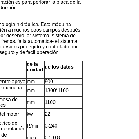
ación es para perforar la placa de la
ducción.
cnología hidráulica. Esta máquina
ambién a muchos otros campos después
por desenrollar sistema, sistema de
renos, falla automática- el sistema
 curso es protegido y controlado por
seguro y de fácil operación
de la
de los datos
unidad
 entre apoya
mm
800
e memoria
mm
1300*1100
 mesa de
mm
1100
nes
del motor
kw
22
trico de
R/min
0-240
 de rotación
n de
mpa
0.5-0.8