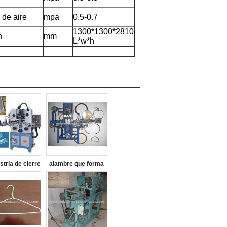
 de aire
mpa
0.5-0.7
1300*1300*2810
n
mm
L*w*h
stria de cierre
alambre que forma
a correa que
la máquina
 la máquina