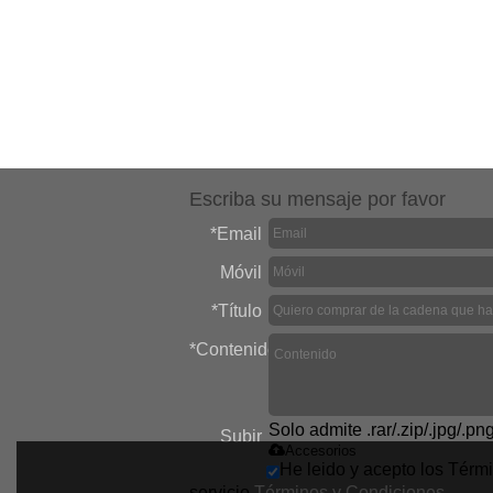
Escriba su mensaje por favor
*
Email
Móvil
*
Título
*
Contenido
Solo admite .rar/.zip/.jpg/.pn
Subir
Accesorios
He leido y acepto los Térm
servicio,
Términos y Condiciones