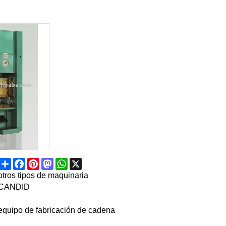
Share
Facebook
Pinterest
Mastodon
WhatsApp
X
otros tipos de maquinaria
CANDID
equipo de fabricación de cadena