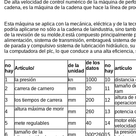
De alta velocidad de control numérico de la máquina de perfor
cadena, es la máquina de la cadena que hace la línea de pro
Esta máquina se aplica con la mecánica, eléctrica y de la te
podría aplicarse no sólo a la cadena de laindustria, sino t
de la revisión de su molde,it está compuesto principalmente 
alimentación, sistema de transmisión, embrague& sistema de f
de parada y compulsivo sistema de lubricación hidráulico, su
la computadora del plc, lo que conduce a una alta eficiencia, 
de los
no
de la
no
Artículo/
datos
artículo
hay
unidad
hay
1
la presión
kn
1000
10
distancia
tamaño d
2
carrera de carnero
mm
20
11
ram
altura de
3
los tiempos de carrera
mm
200
12
operacio
altura máxima de morir
4
mm
260
13
potencia 
motor eléc
5
mete regulables
mm
40
14
velocidad
tamaño de la
la presió
6
mm
300*260
15