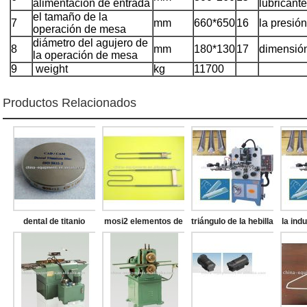
alimentación de entrada
lubricante
el tamaño de la
7
mm
660*650
16
la presión
operación de mesa
diámetro del agujero de
8
mm
180*130
17
dimensió
la operación de mesa
9
weight
kg
11700
Productos Relacionados
dental de titanio
mosi2 elementos de
triángulo de la hebilla
la indu
disco de fresado
calefacción
que hace la máquina
de l
hace