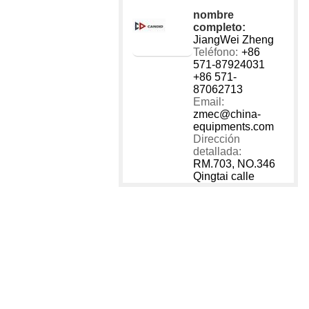
nombre
completo:
JiangWei Zheng
Teléfono:
+86
571-87924031
+86 571-
87062713
Email:
zmec@china-
equipments.com
Dirección
detallada:
RM.703, NO.346
Qingtai calle