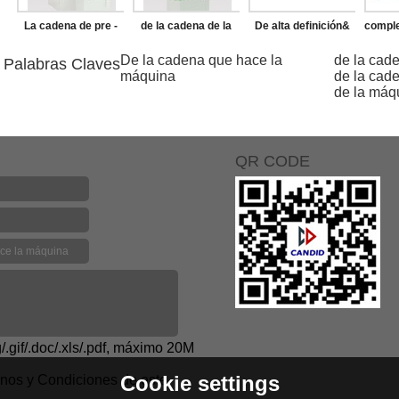
La cadena de pre -
de la cadena de la
De alta definición&
comple
estiramiento de la
máquina de
de alta resolución de
de 
De la cadena que hace la
de la cad
Palabras Claves
máquina
de la cad
máquina
remachado
cámara
susp
de la máq
termográfica
ropa
QR CODE
g/.gif/.doc/.xls/.pdf, máximo 20M
Cookie settings
inos y Condiciones de este