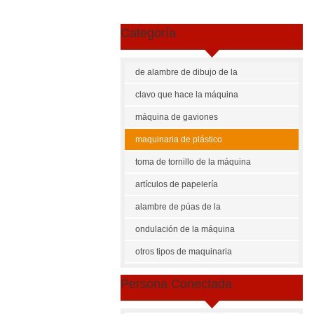
Categoría
de alambre de dibujo de la
máquina
clavo que hace la máquina
máquina de gaviones
maquinaria de plástico
toma de tornillo de la máquina
artículos de papelería
maquinaria
alambre de púas de la
máquina
ondulación de la máquina
Sh
otros tipos de maquinaria
US $
3
Persona Conectada
eps ta
Canti