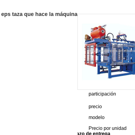
eps taza que hace la máquina
participación
are
Facebook
Pinterest
Mastodon
WhatsApp
X
precio
0000-100000
modelo
za que hace la máquina
Precio por unidad
dad de Pedido
Precio por unidad
plazo de entrega