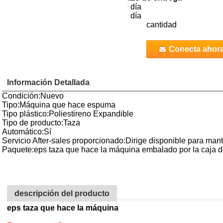
000
US $
100000.0
/set
60 día
 - 999999
US $
30000.0
/set
60 día
cantidad
Conecta ahor
Información Detallada
Condición:Nuevo
Tipo:Máquina que hace espuma
Tipo plástico:Poliestireno Expandible
Tipo de producto:Taza
Automático:Sí
Servicio After-sales proporcionado:Dirige disponible para man
Paquete:eps taza que hace la máquina embalado por la caja 
descripción del producto
eps taza que hace la máquina