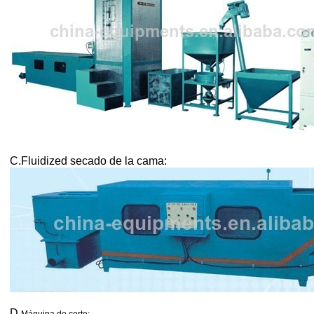
C.
Fluidized secado de la cama:
D.