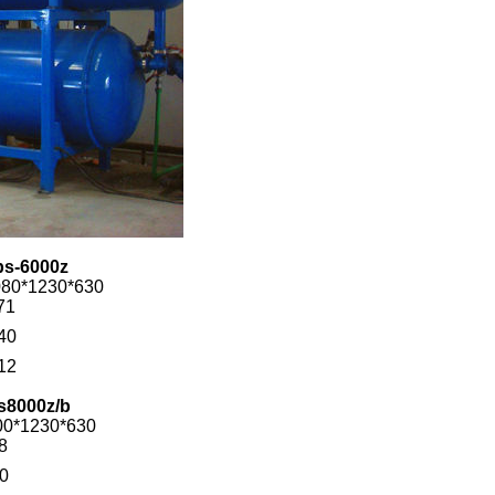
ps-6000z
080*1230*630
71
40
12
s8000z/b
00*1230*630
8
0