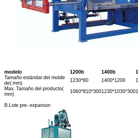
modelo
1200b
1400b
Tamaño estándar del molde
1230*80
1400*1200
de( mm)
Max. Tamaño del producto(
1060*810*300
1230*1030*300
mm)
B.
Lote pre- expansor: