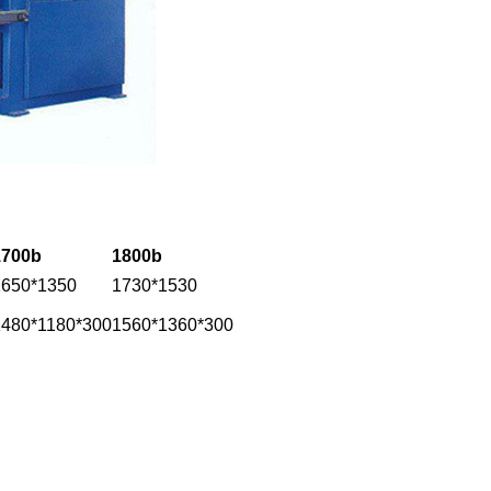
1700b
1800b
1650*1350
1730*1530
1480*1180*300
1560*1360*300