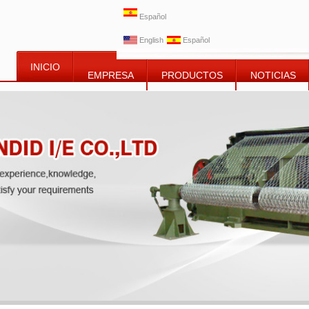
Español
English
Español
INICIO
EMPRESA
PRODUCTOS
NOTICIAS