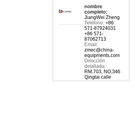
1 - 40
nombre
40001
completo:
JiangWei Zheng
Teléfono:
+86
571-87924031
+86 571-
87062713
Email:
zmec@china-
equipments.com
Dirección
detallada:
RM.703, NO.346
Qingtai calle