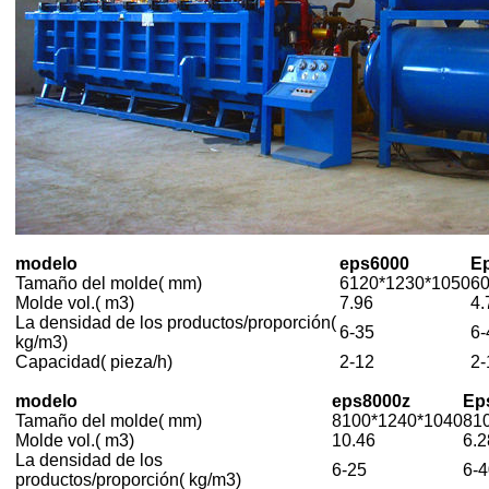
modelo
eps6000
E
Tamaño del molde( mm)
6120*1230*1050
6
Molde vol.( m3)
7.96
4.
La densidad de los productos/proporción(
6-35
6-
kg/m3)
Capacidad( pieza/h)
2-12
2-
modelo
eps8000z
Ep
Tamaño del molde( mm)
8100*1240*1040
81
Molde vol.( m3)
10.46
6.2
La densidad de los
6-25
6-4
productos/proporción( kg/m3)