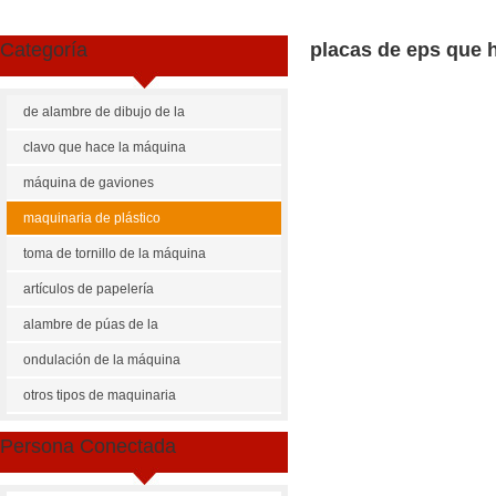
Categoría
placas de eps que 
de alambre de dibujo de la
máquina
clavo que hace la máquina
máquina de gaviones
maquinaria de plástico
toma de tornillo de la máquina
artículos de papelería
maquinaria
alambre de púas de la
máquina
ondulación de la máquina
Share
Facebook
Pinterest
Mastodon
WhatsApp
X
otros tipos de maquinaria
US $
30000-100000
Persona Conectada
placas de eps que hace la má
Cantidad de Pedido
Precio p