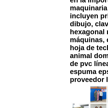
maquinaria
incluyen p
dibujo, cla
hexagonal 
máquinas, 
hoja de tec
animal dom
de pvc lín
espuma eps
proveedor l