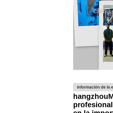
información de la
hangzhou
M
profesional
en la impor