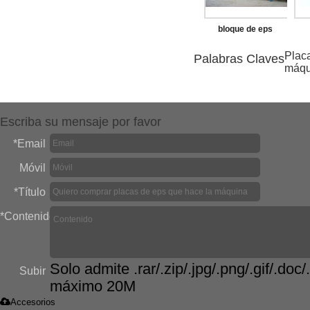
bloque de eps
máquina de moldeo
Plac
Palabras Claves
máqu
Escriba su mensaje por favor
*
Email
Móvil
*
Título
*
Contenido
Solo admite .rar/.zip/.jpg/.png/.gif/.doc/.
Subir
máximo 20M
Accesorios