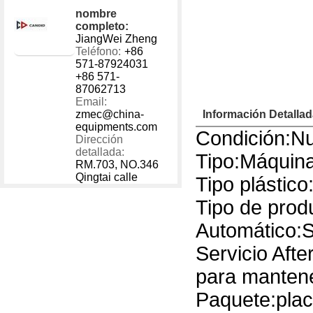
1 - 40000
US $
100
nombre
40001 - 999999
US $
300
completo:
JiangWei Zheng
Teléfono:
+86
571-87924031
+86 571-
87062713
Email:
zmec@china-
Información Detalla
equipments.com
Condición:N
Dirección
detallada:
Tipo:Máquin
RM.703, NO.346
Qingtai calle
Tipo plástico
Tipo de prod
Automático:S
Servicio Afte
para mantene
Paquete:pla