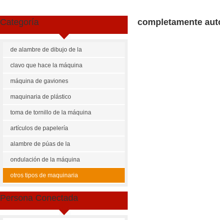
Categoría
completamente auto
de alambre de dibujo de la
máquina
clavo que hace la máquina
máquina de gaviones
maquinaria de plástico
toma de tornillo de la máquina
artículos de papelería
maquinaria
alambre de púas de la
máquina
ondulación de la máquina
Share
Facebook
Pinterest
Mastodon
WhatsApp
X
otros tipos de maquinaria
US $
15000-25000
Persona Conectada
Cantidad de Pedido
Precio p
1 - 40000
US $
250
40001 - 999999
US $
150