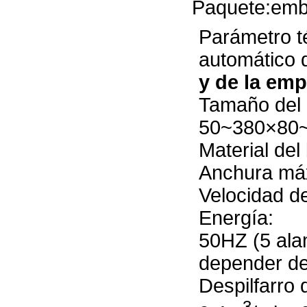
Paquete:emba
Parámetro t
automático 
y de la em
Tamaño del
50~380×80~
Material d
Anchura má
Velocidad
Energía:
50HZ (5 ala
depender del
Despilfa
3