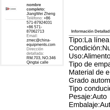
nombre
completo:
JiangWei Zheng
Teléfono:
+86
571-87924031
+86 571-
87062713
Información Detalla
Email:
Tipo:La líne
zmec@china-
equipments.com
Condición:N
Dirección
detallada:
Uso:Aliment
RM.703, NO.346
Qingtai calle
Tipo de emp
Material de 
Grado autom
Tipo conduci
Pesaje:Auto
Embalaje:Au