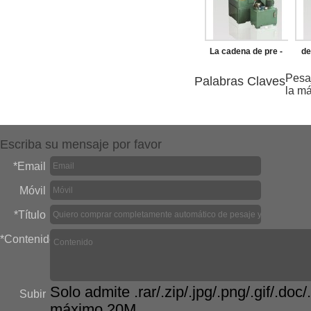
La cadena de pre -
de
estiramiento de la
Pesa
Palabras Claves
la m
máquina
Escriba su mensaje por favor
*
Email
Móvil
*
Título
*
Contenido
Solo admite .rar/.zip/.jpg/.png/.gif/.doc/.
Subir
máximo 20M