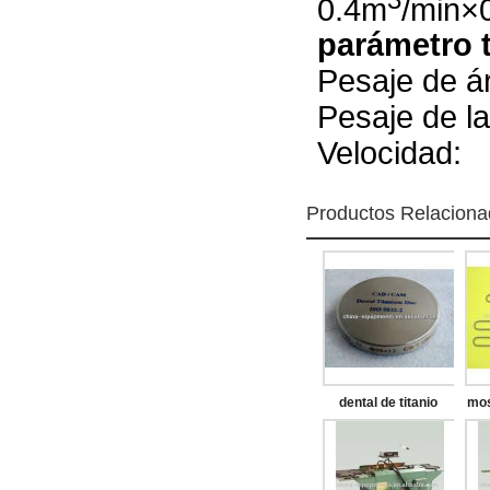
0.4m
/min×
parámetro t
Pesaje d
Pesaje de 
Velocid
Productos Relacion
dental de titanio
mos
disco de fresado