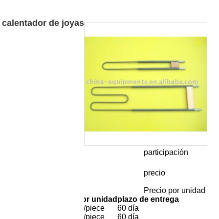
calentador de joyas
participación
are
Facebook
Pinterest
Mastodon
WhatsApp
X
precio
0-60
Precio por unidad
dad de Pedido
Precio por unidad
plazo de entrega
0000
US $
60.0
/piece
60 día
 - 999999
US $
30.0
/piece
60 día