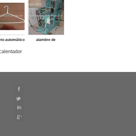
a correa que
la máquina
 la máquina
to automático
alambre de
alambre de
suspensión de la
calentador
ensión de la
ropa de la máquina
 que forma la
máquina