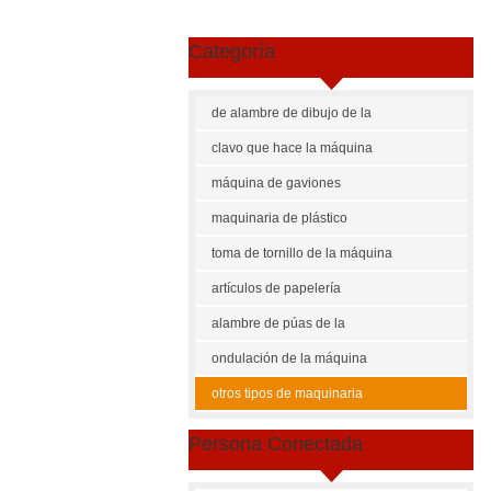
Categoría
de alambre de dibujo de la
máquina
clavo que hace la máquina
máquina de gaviones
maquinaria de plástico
toma de tornillo de la máquina
artículos de papelería
maquinaria
alambre de púas de la
máquina
ondulación de la máquina
Sh
otros tipos de maquinaria
US $
3
Persona Conectada
Canti
50 - 4
40001