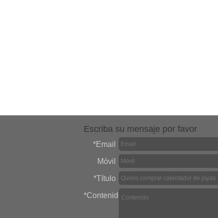
Escriba su mensaje por favor
*
Email
Móvil
*
Título
*
Contenido