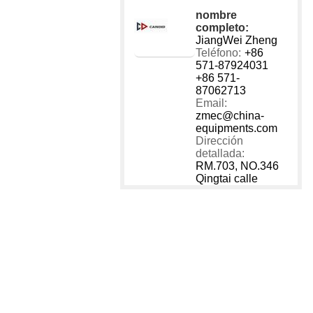
nombre
completo:
JiangWei Zheng
Teléfono:
+86
571-87924031
+86 571-
87062713
Email:
zmec@china-
equipments.com
Dirección
detallada:
RM.703, NO.346
Qingtai calle