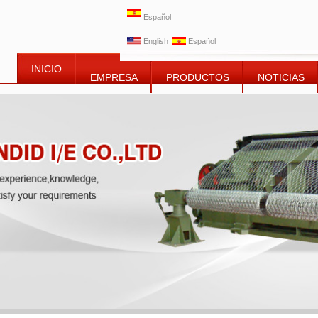
Español
English
Español
INICIO
EMPRESA
PRODUCTOS
NOTICIAS