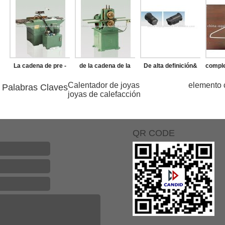
disco de fresado
calefacción
que hace la máquina
de l
hace
La cadena de pre -
de la cadena de la
De alta definición&
comple
estiramiento de la
máquina de
de alta resolución de
de 
Calentador de joyas
elemento 
Palabras Claves
joyas de calefacción
máquina
remachado
cámara
susp
termográfica
ropa
QR CODE