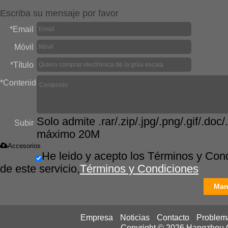
Escriba su mensaje por favor
*
Email
Móvil
*
Título
*
Contenido
Solo admite .rar/.zip/.jpg/.png/.gif/.doc/.
Subir
máximo 20M
Accesorios
He leido y acepto los Términos y Con
de este servicio,
Términos y Condiciones
Man
Empresa
Noticias
Contacto
Problem
Copyright © 2026
Hangzhou Ca