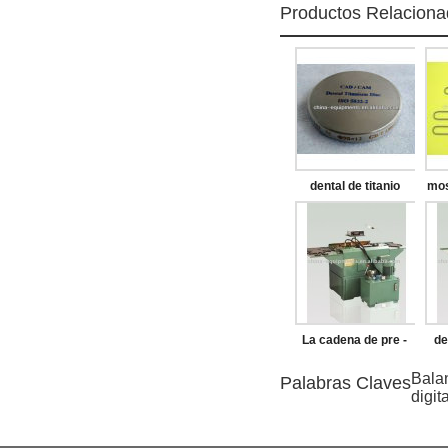
Productos Relacion
dental de titanio
mos
disco de fresado
La cadena de pre -
de
estiramiento de la
Bala
Palabras Claves
digit
máquina