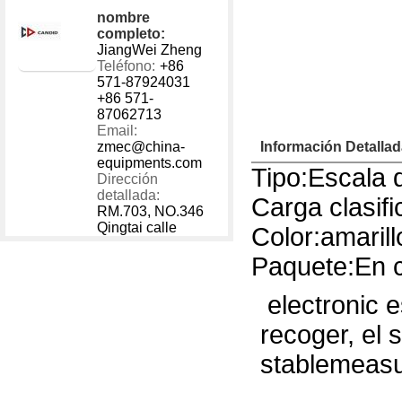
1 - 40000
US $
450.
nombre
40001 - 999999
US $
350.
completo:
JiangWei Zheng
Teléfono:
+86
571-87924031
+86 571-
87062713
Email:
zmec@china-
Información Detalla
equipments.com
Tipo:Escala 
Dirección
detallada:
Carga clasif
RM.703, NO.346
Qingtai calle
Color:amarill
Paquete:En c
electronic e
recoger, el
stablemeasu