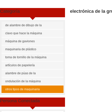
Categoría
electrónica de la g
de alambre de dibujo de la
máquina
clavo que hace la máquina
máquina de gaviones
maquinaria de plástico
toma de tornillo de la máquina
artículos de papelería
maquinaria
alambre de púas de la
máquina
ondulación de la máquina
Share
Facebook
Pinterest
Mastodon
WhatsApp
X
otros tipos de maquinaria
US $
350-450
Persona Conectada
Escala electrónica de la grúa
Cantidad de Pedido
Precio p