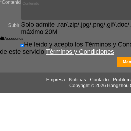
*
Contenido
Solo admite .rar/.zip/.jpg/.png/.gif/.doc/.
Subir
máximo 20M
Accesorios
He leido y acepto los Términos y Con
de este servicio,
Términos y Condiciones
Man
Empresa
Noticias
Contacto
Problem
Copyright © 2026
Hangzhou Ca