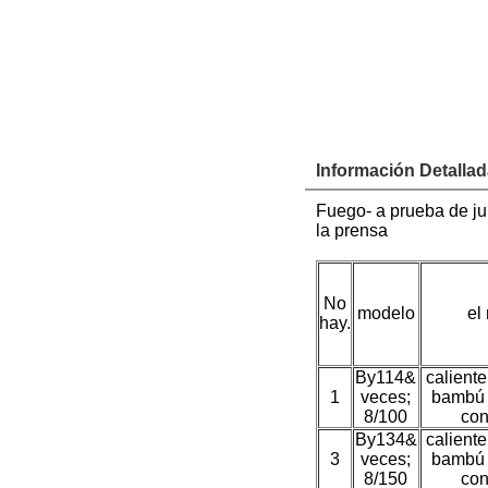
Información Detalla
Fuego- a prueba de ju
la prensa
No
modelo
el
hay.
By114&
caliente
1
veces;
bambú 
8/100
con
By134&
caliente
3
veces;
bambú 
8/150
con