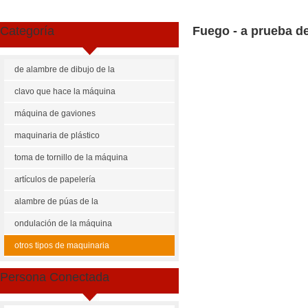
Categoría
Fuego - a prueba de
la máquina de la p
de alambre de dibujo de la
máquina
clavo que hace la máquina
máquina de gaviones
maquinaria de plástico
toma de tornillo de la máquina
artículos de papelería
maquinaria
alambre de púas de la
máquina
ondulación de la máquina
otros tipos de maquinaria
Persona Conectada