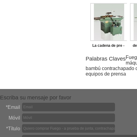
disco de fresado
La cadena de pre -
de
estiramiento de la
Fueg
Palabras Claves
máqu
máquina
bambú contrachapado 
equipos de prensa
Escriba su mensaje por favor
*
Email
Móvil
*
Título