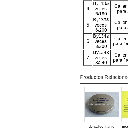
By113&
Calien
4
veces;
para 
6/180
By133&
Calien
5
veces;
para 
6/200
By134&
Calien
6
veces;
para fi
8/200
By134&
Calien
7
veces;
para fi
8/240
Productos Relacion
dental de titanio
mos