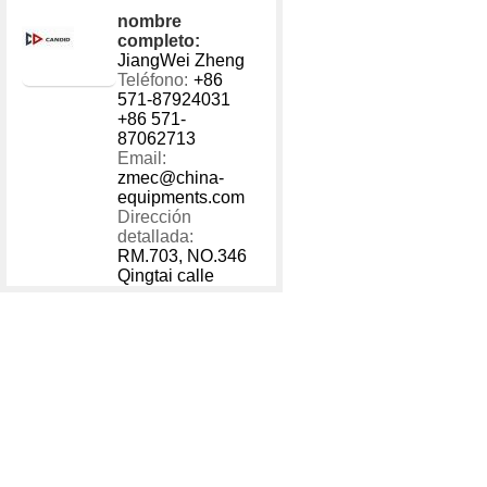
nombre
completo:
JiangWei Zheng
Teléfono:
+86
571-87924031
+86 571-
87062713
Email:
zmec@china-
equipments.com
Dirección
detallada:
RM.703, NO.346
Qingtai calle