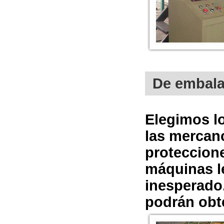
De embala
Elegimos lo
las mercanc
proteccion
máquinas le
inesperado
podrán obte