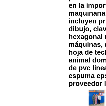
en la impor
maquinaria
incluyen p
dibujo, cla
hexagonal 
máquinas, 
hoja de tec
animal dom
de pvc lín
espuma eps
proveedor l