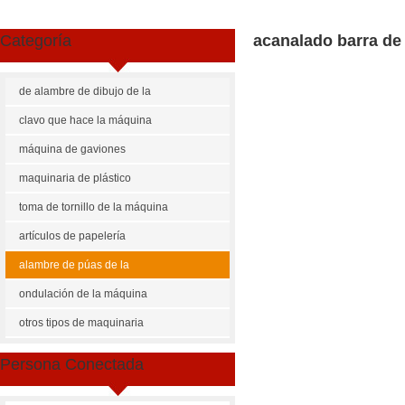
Categoría
acanalado barra de
de alambre de dibujo de la
máquina
clavo que hace la máquina
máquina de gaviones
maquinaria de plástico
toma de tornillo de la máquina
artículos de papelería
maquinaria
alambre de púas de la
máquina
ondulación de la máquina
Share
Facebook
Pinterest
Mastodon
WhatsApp
X
otros tipos de maquinaria
US $
100000-120000
Persona Conectada
Cantidad de Pedido
Precio p
1 - 40000
US $
120
40001 - 999999
US $
100