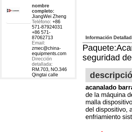
nombre
completo:
JiangWei Zheng
Teléfono:
+86
571-87924031
+86 571-
87062713
Información Detalla
Email:
Paquete:Acan
zmec@china-
equipments.com
seguridad de
Dirección
detallada:
RM.703, NO.346
descripci
Qingtai calle
acanalado barr
de la máquina de
malla dispositiv
del dispositivo,
enfriamiento sis