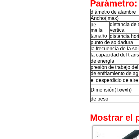
Parámetro:
diámetro de alambre
Ancho( max)
distancia de
de
vertical
malla
tamaño
distancia hor
punto de soldadura
la frecuencia de la so
la capacidad del tran
de energía
presión de trabajo de
de enfriamiento de ag
el desperdicio de air
Dimensión( lxwxh)
de peso
Mostrar el 