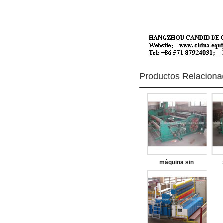
Productos Relacion
máquina sin
lanzadera
m
automática del
acoplamiento que
teje