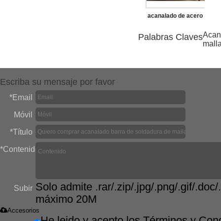
acanalado de acero
de soldadura de
Acan
Palabras Claves
mall
malla de la máquina
Escriba su mensaje por favor
*
Email
Móvil
*
Título
*
Contenido
Solo admite .rar/.zip/.jpg/.png/.gif/.doc/.
Subir
máximo 20M
Accesorios
He leido y acepto los Términos y Con