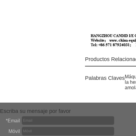
Productos Relacion
Máqu
Palabras Claves
la he
amol
Escriba su mensaje por favor
*
Email
Móvil