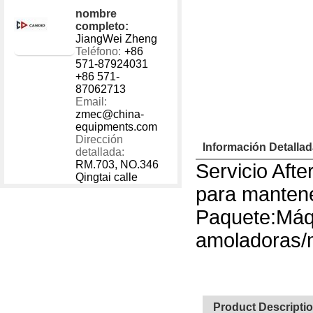
Máquina de corte con amolado
nombre
completo:
Cantidad de Pedido
Precio p
JiangWei Zheng
1 - 40000
US $
130
Teléfono:
+86
40001 - 999999
US $
100
571-87924031
+86 571-
87062713
Email:
zmec@china-
equipments.com
Dirección
Información Detalla
detallada:
RM.703, NO.346
Servicio Afte
Qingtai calle
para mantene
Paquete:Máq
amoladoras/
Product Descripti