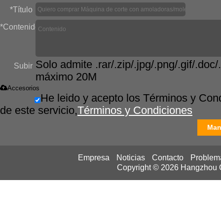
*
Título
*
Contenido
Solo admite .rar/.zip/.jpg/.png/.gif/.doc/.
Subir
máximo 20M
Accesorios
He leido y acepto los Términos y Con
de este servicio,
Términos y Condiciones
Man
Empresa
Noticias
Contacto
Problem
Copyright © 2026
Hangzhou Ca