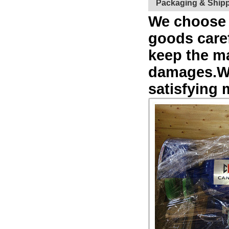
Packaging & Ship
We choose 
goods caref
keep the m
damages.
W
satisfying 