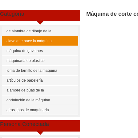
Categoría
Máquina de corte c
de alambre de dibujo de la
máquina
clavo que hace la máquina
máquina de gaviones
maquinaria de plástico
toma de tornillo de la máquina
artículos de papelería
maquinaria
alambre de púas de la
máquina
ondulación de la máquina
otros tipos de maquinaria
Share
Facebook
Pinterest
Mastodon
WhatsApp
X
Persona Conectada
US $
1000-1300