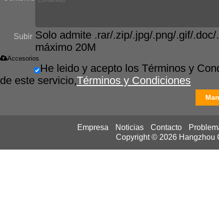
Solo admite .rar/.zip/.jpg/.png/.gif/.doc/.
Subir
máximo 20M
Accesorios
He leido y acepto los Términos y Con
de este servicio,
Términos y Condiciones
Man
Empresa
Noticias
Contacto
Problem
Copyright © 2026
Hangzhou Ca