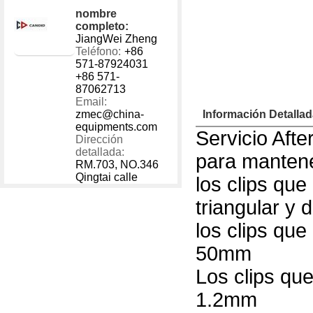
1 - 40000
US $
600
nombre
40001 - 999999
US $
500
completo:
JiangWei Zheng
Teléfono:
+86
571-87924031
+86 571-
87062713
Email:
zmec@china-
Información Detalla
equipments.com
Servicio Afte
Dirección
detallada:
para mantene
RM.703, NO.346
Qingtai calle
los clips qu
triangular y 
los clips que
50mm
Los clips qu
1.2mm