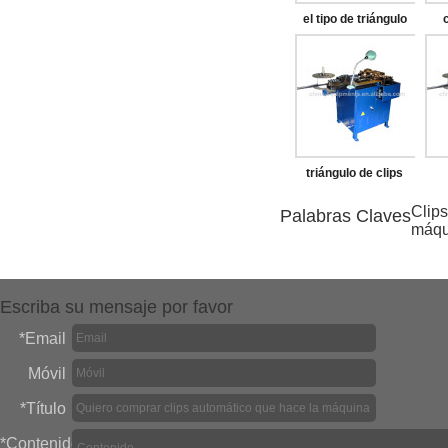
el tipo de triángulo
clip de la máquina
triángulo de clips
que hace la máquina
má
Clips
Palabras Claves
máqu
Escriba su mensaje por favor
*
Email
Móvil
*
Título
*
Contenido