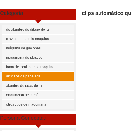
Categoría
clips automático q
de alambre de dibujo de la
máquina
clavo que hace la máquina
máquina de gaviones
maquinaria de plástico
toma de tornillo de la máquina
artículos de papelería
maquinaria
alambre de púas de la
máquina
ondulación de la máquina
Share
Facebook
Pinterest
Mastodon
WhatsApp
X
otros tipos de maquinaria
US $
5000-6000
Persona Conectada
rwh clips automático que hace
Cantidad de Pedido
Precio p