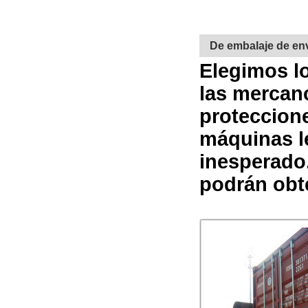
De embalaje de en
Elegimos lo
las mercanc
proteccion
máquinas le
inesperado
podrán obte