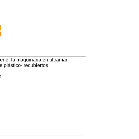
a
tener la maquinaria en ultramar
e plástico- recubiertos
m