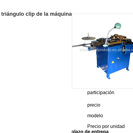
triángulo clip de la máquina
participación
are
Facebook
Pinterest
Mastodon
WhatsApp
X
precio
000-6000
modelo
iángulo clip de la máquina
Precio por unidad
dad de Pedido
Precio por unidad
plazo de entrega