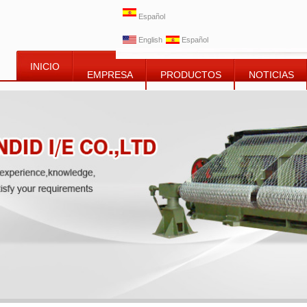
Español
English
Español
INICIO
EMPRESA
PRODUCTOS
NOTICIAS