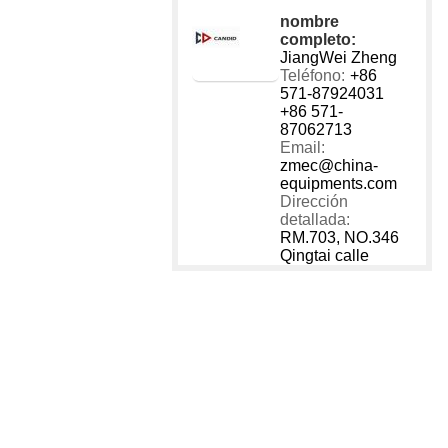
1 - 40
nombre
40001
completo:
JiangWei Zheng
Teléfono:
+86
571-87924031
+86 571-
87062713
Email:
zmec@china-
equipments.com
Dirección
detallada:
RM.703, NO.346
Qingtai calle