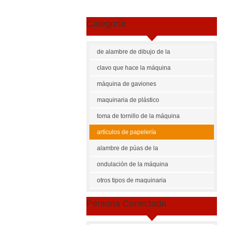
Categoría
de alambre de dibujo de la
máquina
clavo que hace la máquina
máquina de gaviones
maquinaria de plástico
toma de tornillo de la máquina
artículos de papelería
maquinaria
alambre de púas de la
máquina
ondulación de la máquina
Sh
otros tipos de maquinaria
US $
5
Persona Conectada
rwh tr
Canti