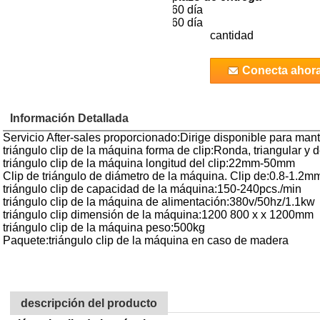
000
US $
6000.0
/set
60 día
 - 999999
US $
5000.0
/set
60 día
cantidad
Conecta ahor
Información Detallada
Servicio After-sales proporcionado:Dirige disponible para man
triángulo clip de la máquina forma de clip:Ronda, triangular y d
triángulo clip de la máquina longitud del clip:22mm-50mm
Clip de triángulo de diámetro de la máquina. Clip de:0.8-1.2m
triángulo clip de capacidad de la máquina:150-240pcs./min
triángulo clip de la máquina de alimentación:380v/50hz/1.1kw
triángulo clip dimensión de la máquina:1200 800 x x 1200mm
triángulo clip de la máquina peso:500kg
Paquete:triángulo clip de la máquina en caso de madera
descripción del producto