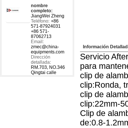
1 - 40000
US $
600
nombre
40001 - 999999
US $
500
completo:
JiangWei Zheng
Teléfono:
+86
571-87924031
+86 571-
87062713
Email:
zmec@china-
Información Detalla
equipments.com
Servicio Afte
Dirección
detallada:
para mantene
RM.703, NO.346
Qingtai calle
clip de alam
clip:Ronda, t
clip de alam
clip:22mm-
Clip de alam
de:0.8-1.2m