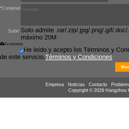
*
Contenido
Solo admite .rar/.zip/.jpg/.png/.gif/.doc/.
Subir
máximo 20M
Accesorios
He leido y acepto los Términos y Con
de este servicio,
Términos y Condiciones
Man
Empresa
Noticias
Contacto
Problem
Copyright © 2026
Hangzhou Ca