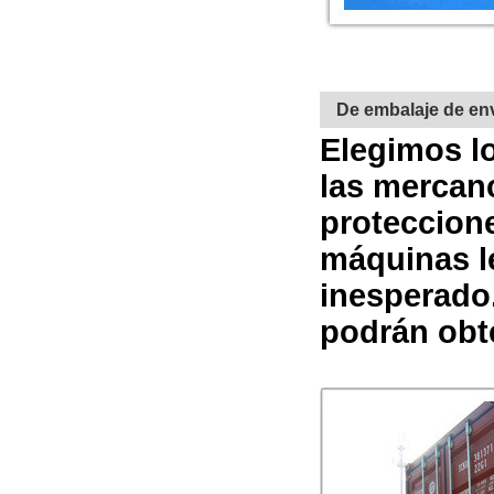
De embalaje de en
Elegimos lo
las mercanc
proteccion
máquinas le
inesperado
podrán obte