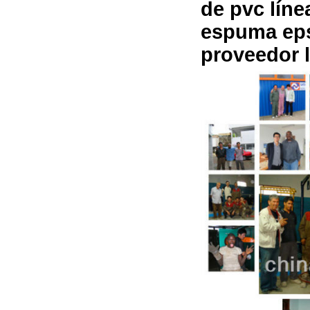
de pvc lín
espuma eps
proveedor l