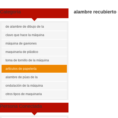
Categoría
alambre recubierto 
de alambre de dibujo de la
máquina
clavo que hace la máquina
máquina de gaviones
maquinaria de plástico
toma de tornillo de la máquina
artículos de papelería
maquinaria
alambre de púas de la
máquina
ondulación de la máquina
Share
Facebook
Pinterest
Mastodon
WhatsApp
X
otros tipos de maquinaria
US $
5000-6000
Persona Conectada
rwh clip que hace la máquina
Cantidad de Pedido
Precio p