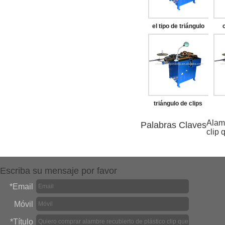
el tipo de triángulo
clip de la máquina
triángulo de clips
que hace la máquina
má
Alamb
Palabras Claves
clip
Escriba su mensaje por favor
*
Email
Móvil
*
Título