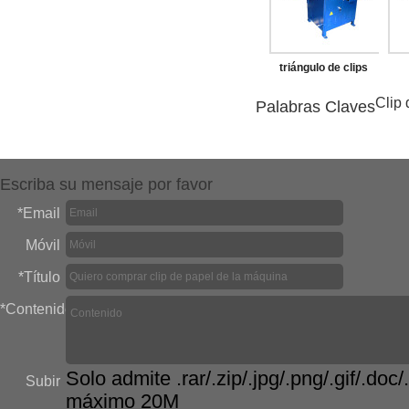
triángulo de clips
que hace la máquina
má
Clip
Palabras Claves
Escriba su mensaje por favor
*
Email
Móvil
*
Título
*
Contenido
Solo admite .rar/.zip/.jpg/.png/.gif/.doc/.
Subir
máximo 20M