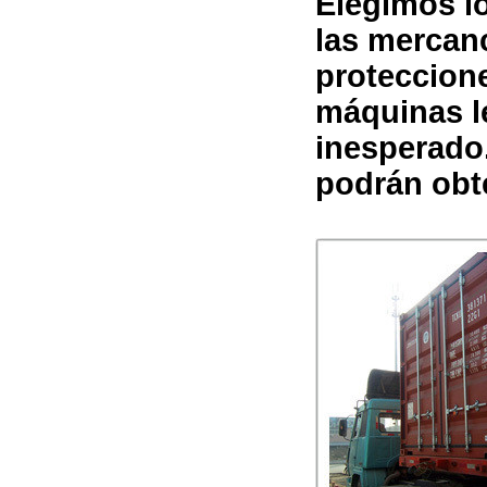
Elegimos lo
las mercanc
proteccion
máquinas le
inesperado
podrán obte