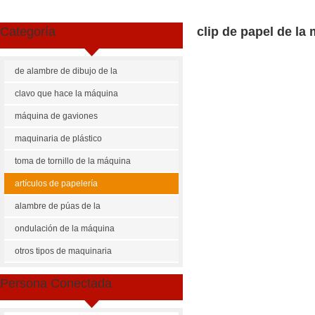
Categoría
clip de papel de la
de alambre de dibujo de la
máquina
clavo que hace la máquina
máquina de gaviones
maquinaria de plástico
toma de tornillo de la máquina
artículos de papelería
maquinaria
alambre de púas de la
máquina
ondulación de la máquina
Share
Facebook
Pinterest
Mastodon
WhatsApp
X
otros tipos de maquinaria
US $
5000-6000
Persona Conectada
rwh clip de papel de la máqui
Cantidad de Pedido
Precio p