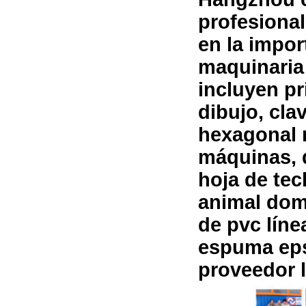
profesional
en la impor
maquinaria
incluyen p
dibujo, cla
hexagonal 
máquinas, 
hoja de tec
animal dom
de pvc lín
espuma eps
proveedor l