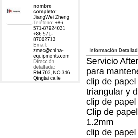
1 - 40000
US $
600
nombre
40001 - 999999
US $
500
completo:
JiangWei Zheng
Teléfono:
+86
571-87924031
+86 571-
87062713
Email:
zmec@china-
Información Detalla
equipments.com
Servicio Afte
Dirección
detallada:
para mantene
RM.703, NO.346
Qingtai calle
clip de pape
triangular y 
clip de pape
Clip de papel
1.2mm
clip de pape