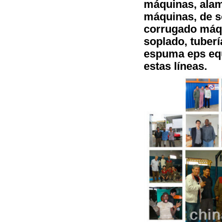
máquinas, alam
máquinas, de s
corrugado máqu
soplado, tuberí
espuma eps equ
estas líneas.