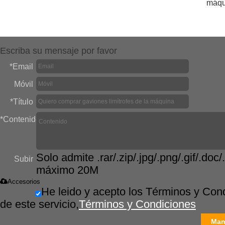
máqu
Escriba su mensaje por favor
*
Email
Móvil
*
Título
*
Contenido
Solo admite .rar/.zip/.jpg/.png/.gif/.doc/.
Subir
máximo 20M
Accesorios
He leido y acepto los Términos y Con
de este servicio,
Términos y Condiciones
Man