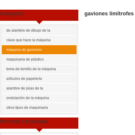
Categoría
gaviones limítrofes
de alambre de dibujo de la
máquina
clavo que hace la máquina
máquina de gaviones
maquinaria de plástico
toma de tornillo de la máquina
artículos de papelería
maquinaria
alambre de púas de la
máquina
ondulación de la máquina
Share
Facebook
Pinterest
Mastodon
WhatsApp
X
otros tipos de maquinaria
US $
18000-25000
Persona Conectada
Gaviones l-cnb-4300 limítrofe
Cantidad de Pedido
Precio p