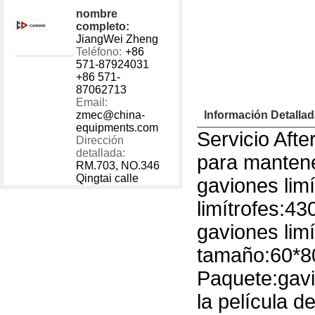
1 - 40000
US $
250
nombre
40001 - 999999
US $
180
completo:
JiangWei Zheng
Teléfono:
+86
571-87924031
+86 571-
87062713
Email:
zmec@china-
Información Detalla
equipments.com
Servicio Afte
Dirección
detallada:
para mantene
RM.703, NO.346
Qingtai calle
gaviones lim
limítrofes:43
gaviones lim
tamaño:60*8
Paquete:gavi
la película de