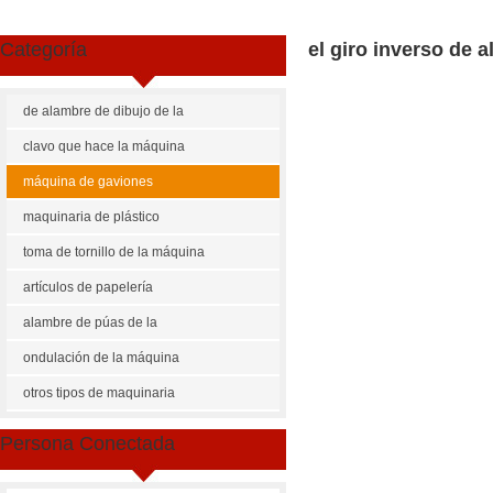
Categoría
el giro inverso de 
de alambre de dibujo de la
máquina
clavo que hace la máquina
máquina de gaviones
maquinaria de plástico
toma de tornillo de la máquina
artículos de papelería
maquinaria
alambre de púas de la
máquina
ondulación de la máquina
Share
Facebook
Pinterest
Mastodon
WhatsApp
X
otros tipos de maquinaria
US $
45000-75000
Persona Conectada
L-cng4300 giro inverso hexag
Cantidad de Pedido
Precio p