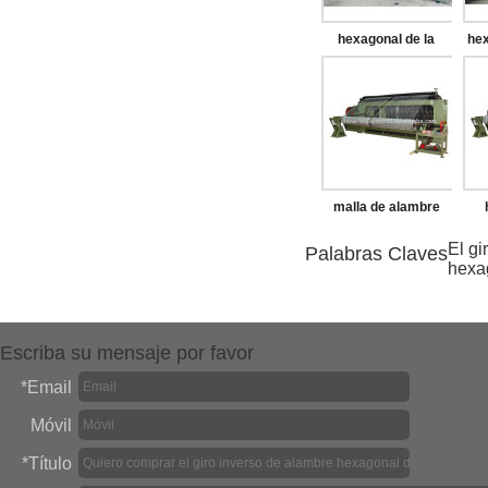
hexagonal de la
hex
máquina
h
malla de alambre
hexagonal de la
al
El gi
Palabras Claves
hexa
máquina de
compensación
Escriba su mensaje por favor
*
Email
Móvil
*
Título