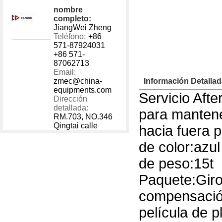
1 - 40000
US $
750
nombre
40001 - 999999
US $
450
completo:
JiangWei Zheng
Teléfono:
+86
571-87924031
+86 571-
87062713
Email:
zmec@china-
Información Detalla
equipments.com
Servicio Afte
Dirección
detallada:
para mantene
RM.703, NO.346
Qingtai calle
hacia fuera 
de color:azul
de peso:15t
Paquete:Giro
compensació
película de p