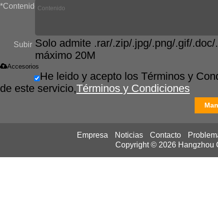
*
Contenido
Solo admite .rar/.zip/.jpg/.png/.gif/.doc/.
Subir
máximo 20M
Accesorios
He leido y acepto los Términos y Con
de este servicio,
Términos y Condiciones
Man
Empresa
Noticias
Contacto
Problem
Copyright © 2026
Hangzhou Ca