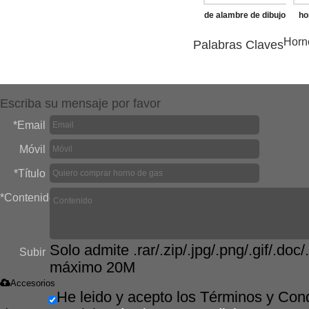
de alambre de dibujo
ho
de la máquina de
Horn
Palabras Claves
descarga
Escriba su mensaje por favor
*
Email
Móvil
*
Título
*
Contenido
Solo admite .rar/.zip/.jpg/.png/.gif/.doc/.
Subir
máximo 20M
Accesorios
He leido y acepto los Términos y Con