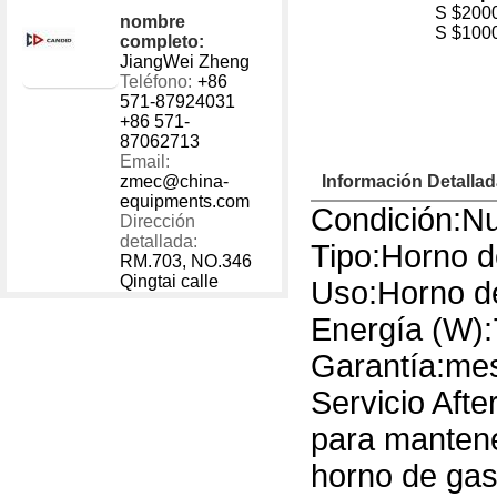
1 - 40000
US $
200
nombre
40001 - 999999
US $
100
completo:
JiangWei Zheng
Teléfono:
+86
571-87924031
+86 571-
87062713
Email:
zmec@china-
Información Detalla
equipments.com
Condición:N
Dirección
detallada:
Tipo:Horno d
RM.703, NO.346
Qingtai calle
Uso:Horno de
Energía (W)
Garantía:me
Servicio Afte
para mantene
horno de gas