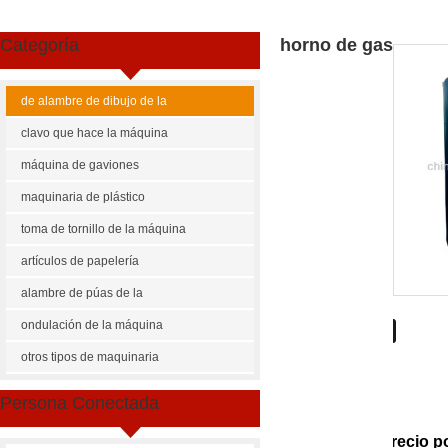
Categoría
horno de gas
de alambre de dibujo de la
máquina
clavo que hace la máquina
máquina de gaviones
maquinaria de plástico
toma de tornillo de la máquina
artículos de papelería
maquinaria
alambre de púas de la
máquina
ondulación de la máquina
Share
Facebook
Pinterest
Mastodon
WhatsApp
X
otros tipos de maquinaria
US $
10000-200000
Persona Conectada
la serie rj
Cantidad de Pedido
Precio p