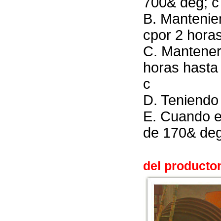
700
& deg; c
B. Mantenie
c
por 2 hora
C. Mantener 
horas hasta
c
D. Teniendo 
E. Cuando el
de 170
& deg
del producto