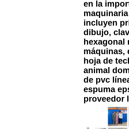
en la impor
maquinaria
incluyen p
dibujo, cla
hexagonal 
máquinas, 
hoja de tec
animal dom
de pvc lín
espuma eps
proveedor l