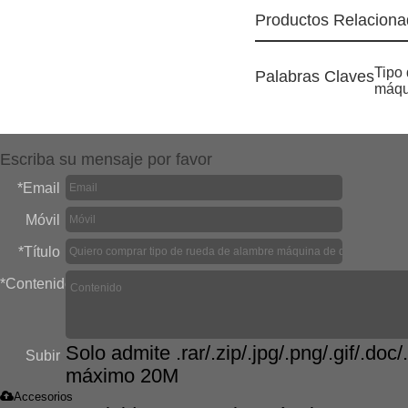
Productos Relacion
Tipo
Palabras Claves
máqu
Escriba su mensaje por favor
*
Email
Móvil
*
Título
*
Contenido
Solo admite .rar/.zip/.jpg/.png/.gif/.doc/.
Subir
máximo 20M
Accesorios