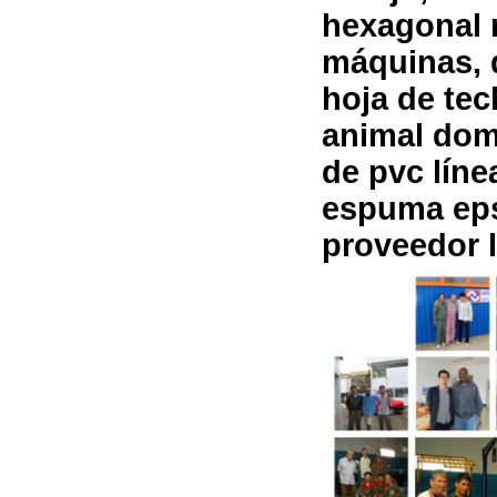
hexagonal 
máquinas, 
hoja de tec
animal dom
de pvc lín
espuma eps
proveedor l