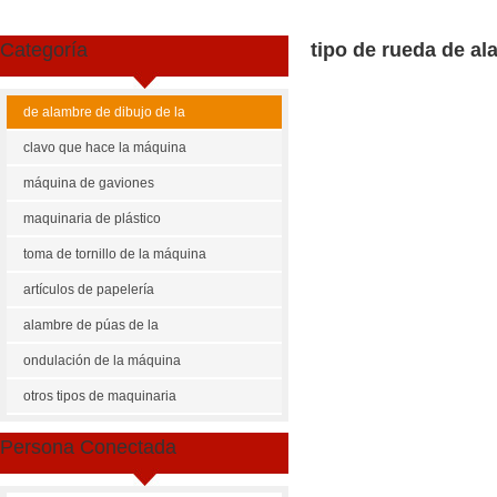
Categoría
tipo de rueda de a
de alambre de dibujo de la
máquina
clavo que hace la máquina
máquina de gaviones
maquinaria de plástico
toma de tornillo de la máquina
artículos de papelería
maquinaria
alambre de púas de la
máquina
ondulación de la máquina
otros tipos de maquinaria
Share
Facebook
Pinterest
Mastodon
WhatsApp
X
Persona Conectada
US $
3000-8000