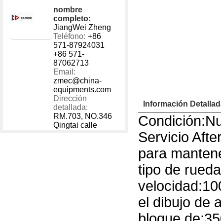
Lw1-560
nombre
completo:
Cantidad de Pedido
Precio p
JiangWei Zheng
1 - 40000
US $
800
Teléfono:
+86
40001 - 999999
US $
300
571-87924031
+86 571-
87062713
Email:
zmec@china-
equipments.com
Dirección
Información Detalla
detallada:
RM.703, NO.346
Condición:N
Qingtai calle
Servicio Afte
para mantene
tipo de rued
velocidad:1
el dibujo de
bloque de:3