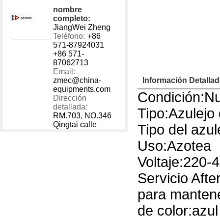
1 - 40000
US $
100
nombre
40001 - 999999
US $
100
completo:
JiangWei Zheng
Teléfono:
+86
571-87924031
+86 571-
87062713
Email:
zmec@china-
Información Detalla
equipments.com
Condición:N
Dirección
detallada:
Tipo:Azulejo
RM.703, NO.346
Qingtai calle
Tipo del azul
Uso:Azotea
Voltaje:220-
Servicio Afte
para mantene
de color:azu