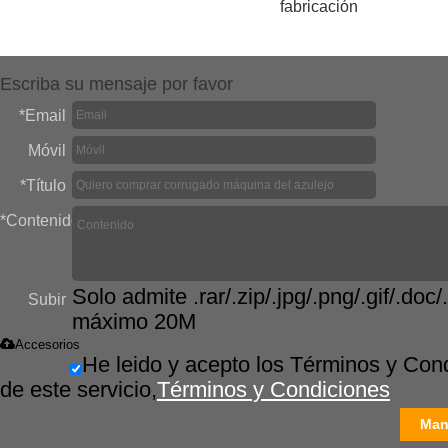
fabricación
Escriba su mensaje por favor
*
Email
Móvil
*
Título
*
Contenido
Solo admite .rar/.zip/.jpg/.png/.gif/.doc/.
Subir
máximo 20M
Accesorios
He leido y acepto los Términos y Con
de este servicio,
Términos y Condiciones
Man