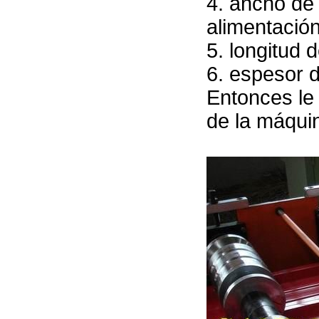
4. ancho de 
alimentación
5. longitud 
6. espesor d
Entonces l
de la máqui