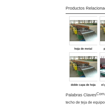
Productos Relacion
hoja de metal
p
corrugado de la
ond
máquina
doble capa de hoja
el
de techo corrugado
Corr
Palabras Claves
que hace la máquina
techo de teja de equipo