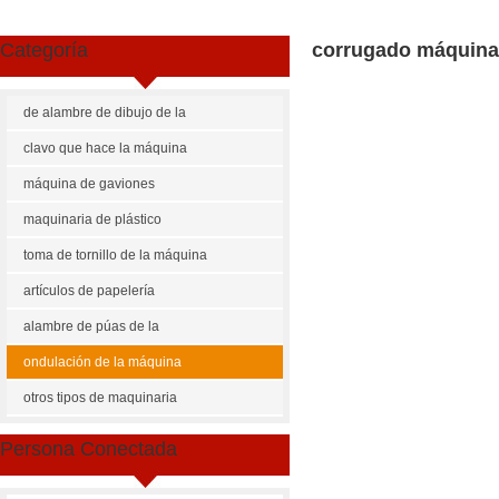
Categoría
corrugado máquina 
de alambre de dibujo de la
máquina
clavo que hace la máquina
máquina de gaviones
maquinaria de plástico
toma de tornillo de la máquina
artículos de papelería
maquinaria
alambre de púas de la
máquina
ondulación de la máquina
Share
Facebook
Pinterest
Mastodon
WhatsApp
X
otros tipos de maquinaria
US $
10000-100000
Persona Conectada
Gwc18-76-760
Cantidad de Pedido
Precio p